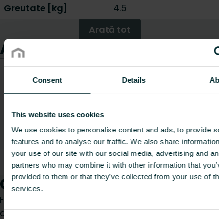
Greutate [kg]
4.5
Arată tot
Articole
Consent
Details
Ab
Descriere
Lungime
Greutate
Cod articol
articol
[mm]
[kg]
This website uses cookies
We use cookies to personalise content and ads, to provide s
features and to analyse our traffic. We also share informatio
your use of our site with our social media, advertising and an
Rolljet EPS
FBMCA251001200P0
1000
4.5
partners who may combine it with other information that you’
80 25 mm
provided to them or that they’ve collected from your use of th
Cum vă putem ajuta?
services.
Fie că sunteți un instalator, arhitect, proiectant,
distribuitor sau utilizator final, alegeți o categorie