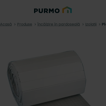
Acasă
Produse
Încălzire în pardoseală
Izolații
Pl