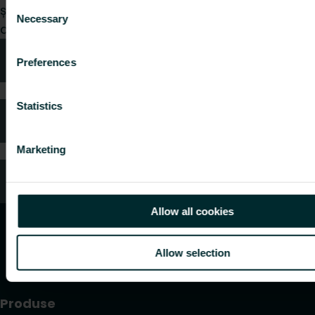
Consent
și vom fi bucuroși să ne ocupăm de cererea
Necessary
Selection
dumneavoastră.
Sfaturi tehnice
Preferences
Statistics
Întrebări frecvente
Marketing
Servicii clienți
Allow all cookies
Allow selection
Produse