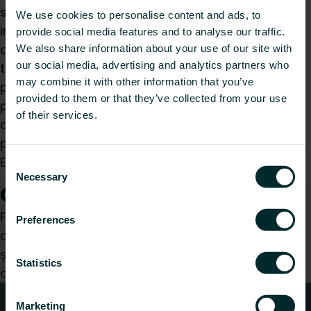
structură în cinci straturi: straturi exterioare și
We use cookies to personalise content and ads, to
interioare din PE-X straturi adezive și un strat de
provide social media features and to analyse our traffic.
aluminiu central. Acest lucru asigură o stabilitate
We also share information about your use of our site with
our social media, advertising and analytics partners who
termică excelentă, rezistență la coroziune și
may combine it with other information that you’ve
proprietăți de barieră la oxigen. Conductele sunt
provided to them or that they’ve collected from your use
potrivite pentru apă potabilă și diverse aplicații
of their services.
de încălzire, asigurând durabilitate și stabilitate
pe termen lung la presiuni și temperaturi ridicate.
Ele respectă standardele PN-EN 21003-1:2009.
Consent
Necessary
Selection
Cum vă putem ajuta?
Fie că sunteți un instalator, arhitect, proiectant,
Preferences
distribuitor sau utilizator final, alegeți o categorie
și vom fi bucuroși să ne ocupăm de cererea
Statistics
dumneavoastră.
Sfaturi tehnice
Marketing