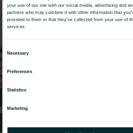
bending
FAZTTBSFB53143P0
14
0.22
your use of our site with our social media, advertising and an
spring HKS
20
partners who may combine it with other information that you’
provided to them or that they’ve collected from your use of th
Internal
services.
bending
FAZTTBSFB53141P0
10
0.2
spring HKS
16
Cum vă putem ajuta?
Consent
Necessary
Selection
Fie că sunteți un instalator, arhitect, proiectant,
distribuitor sau utilizator final, alegeți o categorie
Preferences
și vom fi bucuroși să ne ocupăm de cererea
dumneavoastră.
Statistics
Sfaturi tehnice
Marketing
Întrebări frecvente