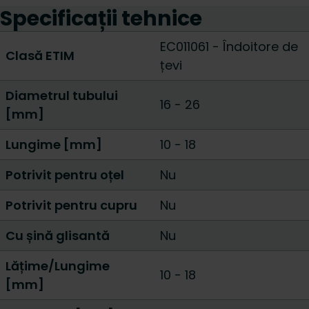
Specificații tehnice
EC011061 - Îndoitore de
Clasă ETIM
țevi
Diametrul tubului
16
-
26
[mm]
Lungime [mm]
10
-
18
Potrivit pentru oțel
Nu
Potrivit pentru cupru
Nu
Cu șină glisantă
Nu
Lățime/Lungime
10
-
18
[mm]