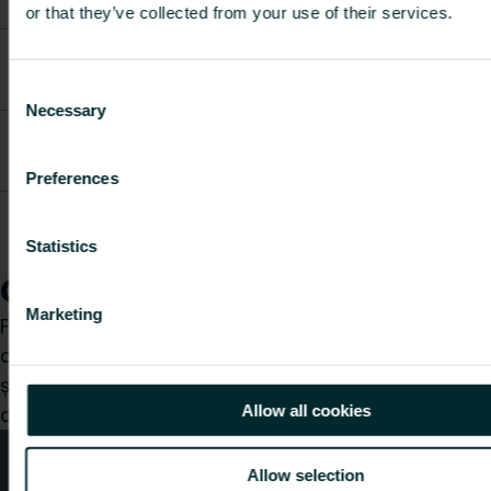
14x2mm
or that they’ve collected from your use of their services.
Universal
FAZ0C34M25S00000
connection
60
0.25
Consent
25x2,3mm
Necessary
Selection
Universal
FBWAMFNE16E00P00
connection
25
0.824
16x2mm
Preferences
Universal
FBWAMFNE17E00P00
connection
25
1
Statistics
17x2mm
Cum vă putem ajuta?
Marketing
Fie că sunteți un instalator, arhitect, proiectant,
distribuitor sau utilizator final, alegeți o categorie
și vom fi bucuroși să ne ocupăm de cererea
Allow all cookies
dumneavoastră.
Sfaturi tehnice
Allow selection