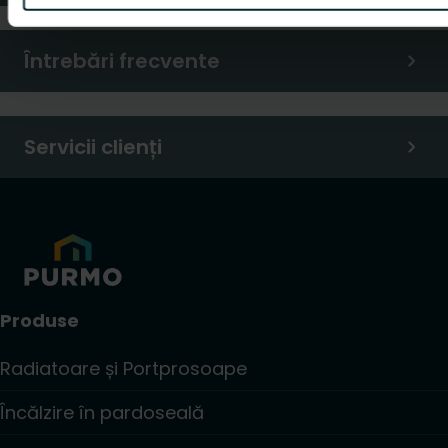
Întrebări frecvente
Servicii clienți
Produse
Radiatoare și Portprosoape
Încălzire în pardoseală