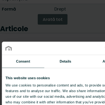
Formă
Drept
Arată tot
Articole
Descriere
Lungime
Greutate
Cod articol
articol
[mm]
[kg]
Consent
Details
A
This website uses cookies
Universal
FAZ0C25S34M25S00
coupling
80
0.75
We use cookies to personalise content and ads, to provide s
25x2,3 mm
features and to analyse our traffic. We also share informatio
use of our site with our social media, advertising and analyti
Universal
who may combine it with other information that you’ve provi
FBWAMFNE14E00P00
connection
25
1