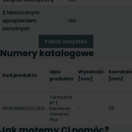
Z termicznym
sprzężeniem
Nie
zwrotnym
Pokaż wszystko
Numery katalogowe
Opis
Wysokość
Szerokoś
Kod produktu
produktu
[mm]
[mm]
Termostat
RF 2
FFUBTRRBDC2CC521
kanałowy
-
119
Unisenza
Plus
Jak możemy Ci pomóc?