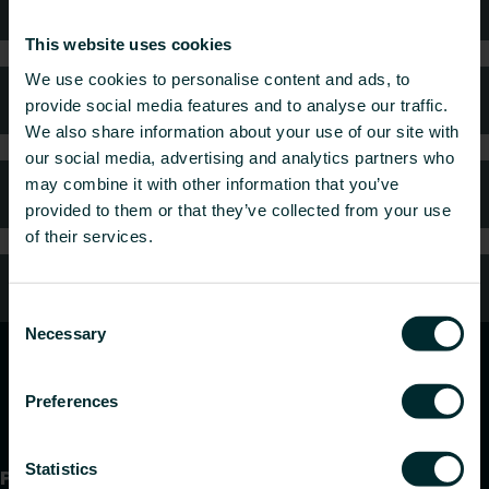
Wsparcie
This website uses cookies
We use cookies to personalise content and ads, to
Najczęściej zadawane pytania
provide social media features and to analyse our traffic.
We also share information about your use of our site with
our social media, advertising and analytics partners who
may combine it with other information that you’ve
Gwarancja i reklamacje
provided to them or that they’ve collected from your use
of their services.
Kontakt z nami
Consent
Necessary
Selection
Preferences
Statistics
Produkty