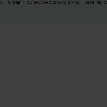
ktować z naszymi ekspertami, aby
m
Grzejniki panelowe z płaską płytą
Grzejniki 
 najlepszych akcesoriów do
projekcie renowacyjnym.