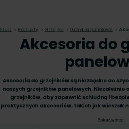
Start
Produkty
Grzejniki
Grzejniki panelowe
Akc
Akcesoria do 
panelo
Akcesoria do grzejników są niezbędne do szybki
naszych grzejników panelowych. Niezależnie 
grzejników, aby zapewnić schludną i bezpie
praktycznych akcesoriów, takich jak wieszak n
lub panel boczny, znajdziesz wszystkie niez
Pokaż więcej
akcesoriów. Przeglądaj nasze akcesoria do 