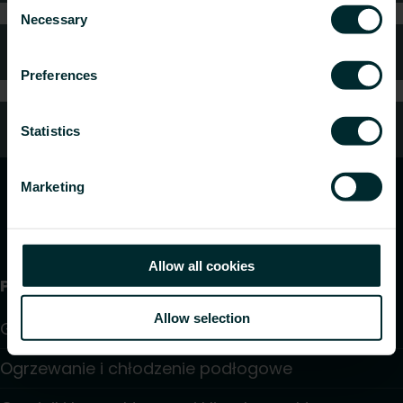
Consent
Necessary
Selection
Gwarancja i reklamacje
Preferences
Kontakt z nami
Statistics
Marketing
Allow all cookies
Produkty
Allow selection
Grzejniki
Ogrzewanie i chłodzenie podłogowe