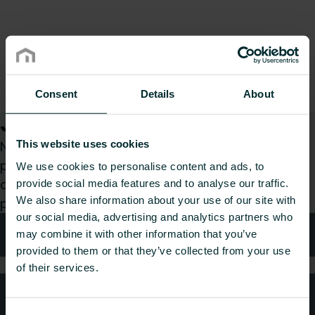
Consent
Details
About
Jak możemy Ci pomóc?
This website uses cookies
Niezależnie od tego, czy jesteś architektem,
projektantem, instalatorem, pracownikiem
We use cookies to personalise content and ads, to
dystrybucji, czy użytkownikiem końcowym z
provide social media features and to analyse our traffic.
We also share information about your use of our site with
przyjemnością zajmiemy się Twoim zapytaniem.
our social media, advertising and analytics partners who
Wsparcie
may combine it with other information that you’ve
provided to them or that they’ve collected from your use
of their services.
Najczęściej zadawane pytania