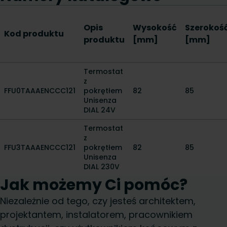
Opis
Wysokość
Szerokoś
Kod produktu
produktu
[mm]
[mm]
Termostat
z
FFU0TAAAENCCC121
pokrętłem
82
85
Unisenza
DIAL 24V
Termostat
z
FFU3TAAAENCCC121
pokrętłem
82
85
Unisenza
DIAL 230V
Jak możemy Ci pomóc?
Niezależnie od tego, czy jesteś architektem,
projektantem, instalatorem, pracownikiem