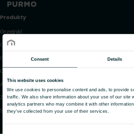
Produkty
Grzejniki
Ogrzewanie i chłodzenie podłogowe
Grzejniki konwektorowe i klimakonwektory
Consent
Details
Ogrzewanie elektryczne
This website uses cookies
Automatyka
We use cookies to personalise content and ads, to provide s
Zawory i głowice termostatyczne
traffic. We also share information about your use of our site 
analytics partners who may combine it with other information 
Systemy instalacyjne
they’ve collected from your use of their services.
Consent