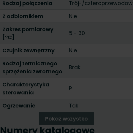
Rodzaj połączenia
Trój-/czteroprzewodow
Z odbiornikiem
Nie
Zakres pomiarowy
5 - 30
[°C]
Czujnik zewnętrzny
Nie
Rodzaj termicznego
Brak
sprzężenia zwrotnego
Charakterystyka
P
sterowania
Ogrzewanie
Tak
Pokaż wszystko
Numery katalogowe