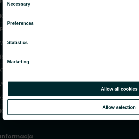
Przydatne linki
Necessary
Selection
Kalkulatory doboru produktów
Preferences
Pliki do pobrania
Wsparcie
Statistics
Rozwiązania
Marketing
O nas
Artykuły
Allow all cookies
Gdzie kupić
Allow selection
Kontakt
Informacja