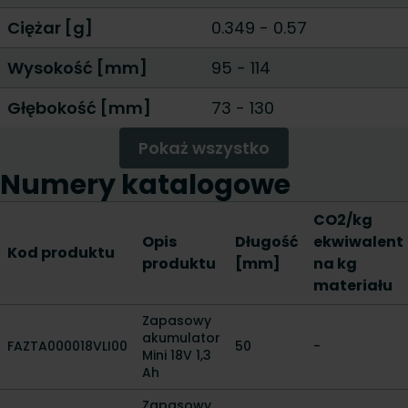
Ciężar [g]
0.349
-
0.57
Wysokość [mm]
95
-
114
Głębokość [mm]
73
-
130
Pokaż wszystko
Numery katalogowe
CO2/kg
Opis
Długość
ekwiwalent
Kod produktu
produktu
[mm]
na kg
materiału
Zapasowy
akumulator
FAZTA000018VLI00
50
-
Mini 18V 1,3
Ah
Zapasowy