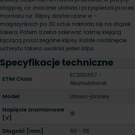
stojącej, co znacznie ułatwia i przyspiesza proces
montażu rur. Klipsy dostarczane w -
magazynkach po 30 sztuk nakłada się na drążek
takera. Potem trzeba oderwać taśmę klejącą
łączącą poszczególne klipsy. Każde naciśnięcie
uchwytu takera uwalnia jeden klips.
Specyfikacje techniczne
EC000357 -
ETIM Class
Akumulatorek
Model
Litowo-jonowy
Napięcie znamionowe
18
[V]
Długość [mm]
50
-
115