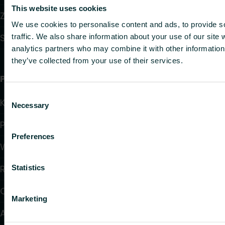
This website uses cookies
Zawory i głowice termostatyczne
We use cookies to personalise content and ads, to provide s
Systemy instalacyjne
traffic. We also share information about your use of our site 
analytics partners who may combine it with other information 
they’ve collected from your use of their services.
Przydatne linki
Consent
Kalkulatory doboru produktów
Necessary
Selection
Pliki do pobrania
Preferences
Wsparcie
Rozwiązania
Statistics
O nas
Marketing
Artykuły