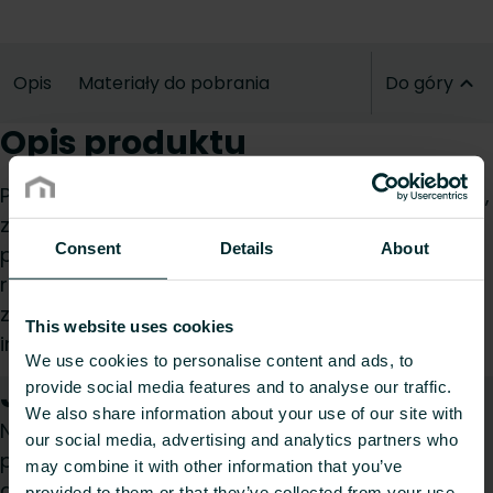
Opis
Materiały do pobrania
Do góry
Opis produktu
Półka na ręczniki zwiększa funkcjonalność łazienki,
zapewniając dodatkową przestrzeń do
Consent
Details
About
przechowywania ręczników. Jest kompatybilna z
różnymi modelami grzejników i została
zaprojektowana z myślą o szybkiej i łatwej
This website uses cookies
instalacji.
We use cookies to personalise content and ads, to
Jak możemy Ci pomóc?
provide social media features and to analyse our traffic.
We also share information about your use of our site with
Niezależnie od tego, czy jesteś architektem,
our social media, advertising and analytics partners who
projektantem, instalatorem, pracownikiem
may combine it with other information that you’ve
dystrybucji, czy użytkownikiem końcowym z
provided to them or that they’ve collected from your use