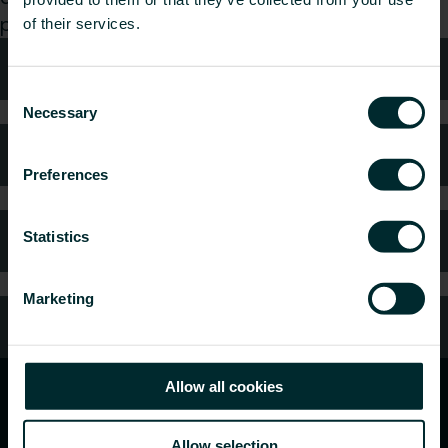
przyjemnością zajmiemy się Twoim zapytaniem.
of their services.
Wsparcie
Consent
Necessary
Selection
Najczęściej zadawane pytania
Preferences
Gwarancja i reklamacje
Statistics
Marketing
Kontakt z nami
Allow all cookies
Allow selection