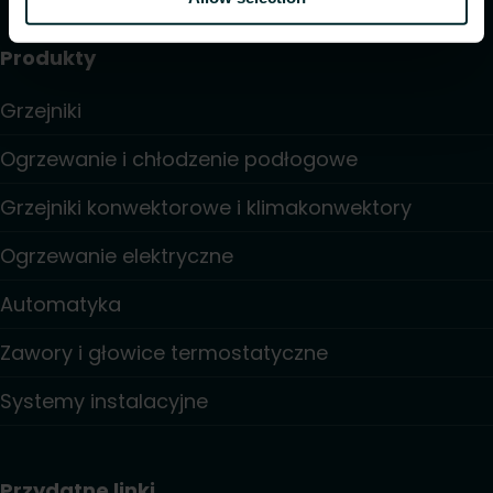
Produkty
Grzejniki
Ogrzewanie i chłodzenie podłogowe
Grzejniki konwektorowe i klimakonwektory
Ogrzewanie elektryczne
Automatyka
Zawory i głowice termostatyczne
Systemy instalacyjne
Przydatne linki