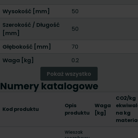
Wysokość [mm]
50
Szerokość / Długość
50
[mm]
Głębokość [mm]
70
Waga [kg]
0.2
Pokaż wszystko
Numery katalogowe
CO2/kg
Opis
Waga
ekwiwal
Kod produktu
produktu
[kg]
na kg
materia
Wieszak