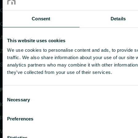
Grzejniki konwektorowe i klimakonwektory
Consent
Details
Ogrzewanie elektryczne
Automatyka
This website uses cookies
Zawory i głowice termostatyczne
We use cookies to personalise content and ads, to provide s
traffic. We also share information about your use of our site 
Systemy instalacyjne
analytics partners who may combine it with other information 
they’ve collected from your use of their services.
Przydatne linki
Consent
Necessary
Selection
Kalkulatory doboru produktów
Pliki do pobrania
Preferences
Wsparcie
Statistics