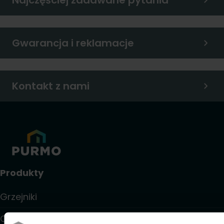
Najczęściej zadawane pytania
Gwarancja i reklamacje
Kontakt z nami
Produkty
Grzejniki
Ogrzewanie i chłodzenie podłogowe