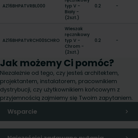
ręcznikowy
AZ16BHPATVRBL000
typ V -
0.2
-
Biały -
(2szt.)
Wieszak
ręcznikowy
AZ16BHPATVRCH00SCHRO
typ V -
0.2
-
Chrom -
(2szt.)
Jak możemy Ci pomóc?
Niezależnie od tego, czy jesteś architektem,
projektantem, instalatorem, pracownikiem
dystrybucji, czy użytkownikiem końcowym z
przyjemnością zajmiemy się Twoim zapytaniem.
Wsparcie