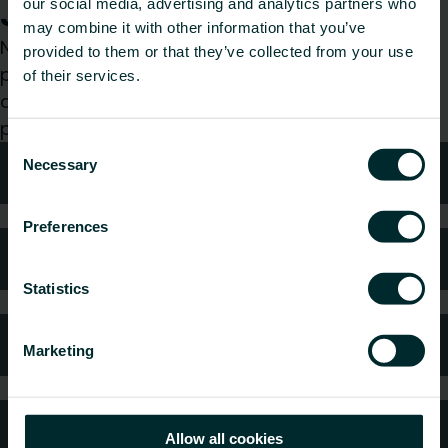
Jak możemy Ci pomóc?
our social media, advertising and analytics partners who
may combine it with other information that you’ve
Niezależnie od tego, czy jesteś architektem,
provided to them or that they’ve collected from your use
projektantem, instalatorem, pracownikiem
of their services.
dystrybucji, czy użytkownikiem końcowym z
przyjemnością zajmiemy się Twoim zapytaniem.
Consent
Necessary
Wsparcie
Selection
Preferences
Najczęściej zadawane pytania
Statistics
Gwarancja i reklamacje
Marketing
Kontakt z nami
Allow all cookies