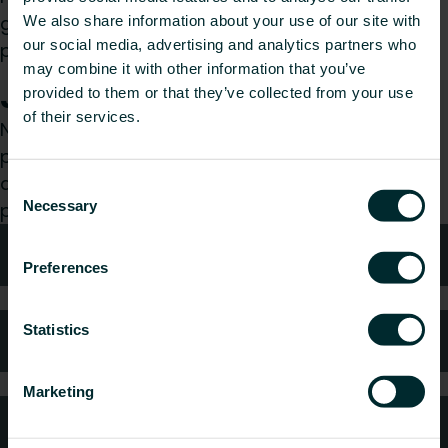
gdzie konieczne jest ręczne wycięcie kanalików
We also share information about your use of our site with
our social media, advertising and analytics partners who
prowadzących.
may combine it with other information that you’ve
Jak możemy Ci pomóc?
provided to them or that they’ve collected from your use
of their services.
Niezależnie od tego, czy jesteś architektem,
projektantem, instalatorem, pracownikiem
dystrybucji, czy użytkownikiem końcowym z
Consent
Necessary
przyjemnością zajmiemy się Twoim zapytaniem.
Selection
Wsparcie
Preferences
Statistics
Najczęściej zadawane pytania
Marketing
Gwarancja i reklamacje