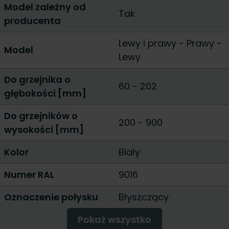
Model zależny od
Tak
producenta
Lewy i prawy
-
Prawy
-
Model
Lewy
Do grzejnika o
60
-
202
głębokości [mm]
Do grzejników o
200
-
900
wysokości [mm]
Kolor
Biały
Numer RAL
9016
Oznaczenie połysku
Błyszczący
Pokaż wszystko