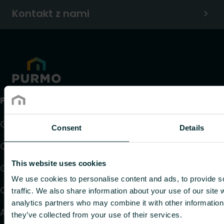
Kontakt z nami
Produkty
Grzejniki
Consent
Details
Ogrzewanie i chłodzenie podłogowe
This website uses cookies
Grzejniki konwektorowe i klimakonwektory
We use cookies to personalise content and ads, to provide s
Ogrzewanie elektryczne
traffic. We also share information about your use of our site 
analytics partners who may combine it with other information 
Automatyka
they’ve collected from your use of their services.