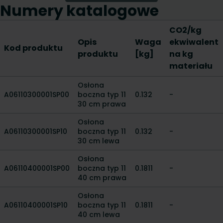
Numery katalogowe
CO2/kg
Opis
Waga
ekwiwalent
Kod produktu
produktu
[kg]
na kg
materiału
Osłona
A06110300001SP00
boczna typ 11
0.132
-
30 cm prawa
Osłona
A06110300001SP10
boczna typ 11
0.132
-
30 cm lewa
Osłona
A06110400001SP00
boczna typ 11
0.1811
-
40 cm prawa
Osłona
A06110400001SP10
boczna typ 11
0.1811
-
40 cm lewa