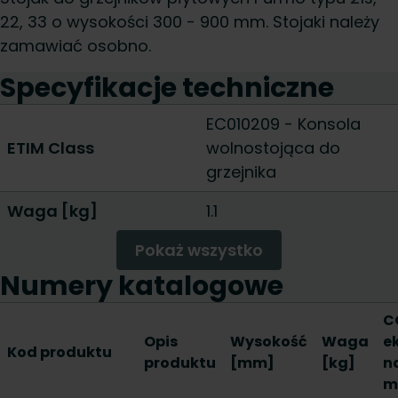
22, 33 o wysokości 300 - 900 mm. Stojaki należy
zamawiać osobno.
Specyfikacje techniczne
EC010209 - Konsola
ETIM Class
wolnostojąca do
grzejnika
Waga [kg]
1.1
Pokaż wszystko
Numery katalogowe
C
Opis
Wysokość
Waga
e
Kod produktu
produktu
[mm]
[kg]
n
m