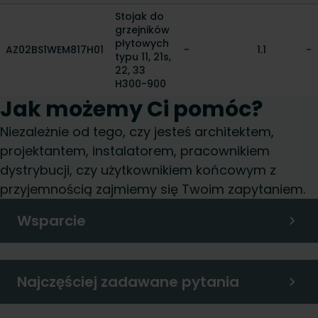
Stojak do
grzejników
płytowych
AZ02BS1WEM817H01
-
1.1
-
typu 11, 21s,
22, 33
H300-900
Jak możemy Ci pomóc?
Niezależnie od tego, czy jesteś architektem,
projektantem, instalatorem, pracownikiem
dystrybucji, czy użytkownikiem końcowym z
przyjemnością zajmiemy się Twoim zapytaniem.
Wsparcie
Najczęściej zadawane pytania