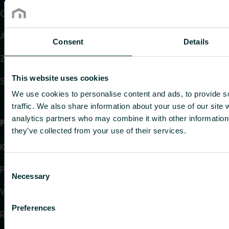
Ogrzewanie elektryczne
Automatyka
Consent
Details
Zawory i głowice termostatyczne
This website uses cookies
Systemy instalacyjne
We use cookies to personalise content and ads, to provide s
traffic. We also share information about your use of our site 
analytics partners who may combine it with other information 
Przydatne linki
they’ve collected from your use of their services.
Kalkulatory doboru produktów
Consent
Pliki do pobrania
Necessary
Selection
Wsparcie
Preferences
Rozwiązania