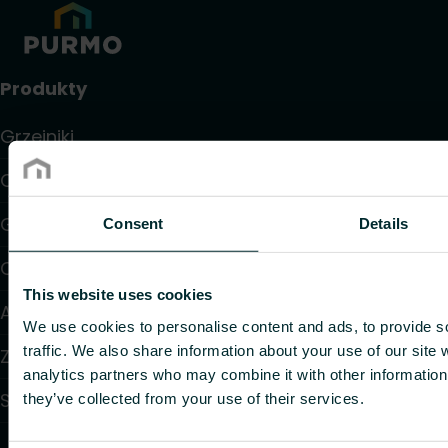
Produkty
Grzejniki
Ogrzewanie i chłodzenie podłogowe
Grzejniki konwektorowe i klimakonwektory
Consent
Details
Ogrzewanie elektryczne
This website uses cookies
Automatyka
We use cookies to personalise content and ads, to provide s
traffic. We also share information about your use of our site 
Zawory i głowice termostatyczne
analytics partners who may combine it with other information 
Systemy instalacyjne
they’ve collected from your use of their services.