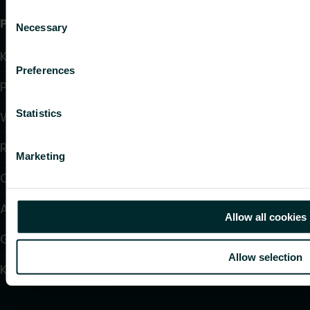
Consent
Przydatne linki
Necessary
Selection
Kalkulatory doboru produktów
Preferences
Pliki do pobrania
Statistics
Wsparcie
Rozwiązania
Marketing
O nas
Artykuły
Allow all cookies
Gdzie kupić
Allow selection
Kontakt