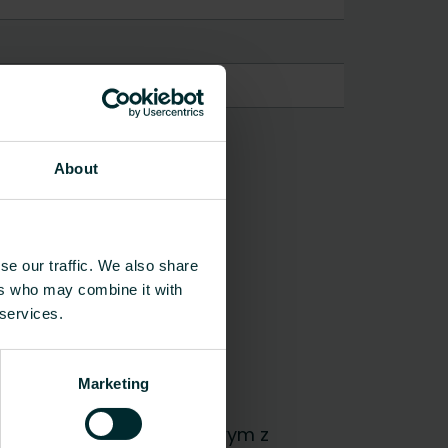
About
kg materiału
se our traffic. We also share
ers who may combine it with
 services.
Marketing
, czy użytkownikiem końcowym z