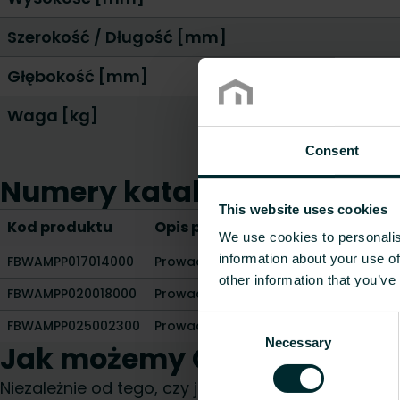
Szerokość / Długość [mm]
Głębokość [mm]
Waga [kg]
Consent
Numery katalogowe
This website uses cookies
Kod produktu
Opis produktu
We use cookies to personalis
information about your use of
FBWAMPP017014000
Prowadnica rury przy rozdzielaczu -
other information that you’ve
FBWAMPP020018000
Prowadnica rury przy rozdzielaczu -
Consent
FBWAMPP025002300
Prowadnica rury przy rozdzielaczu -
Necessary
Selection
Jak możemy Ci pomóc?
Niezależnie od tego, czy jesteś architektem, pro