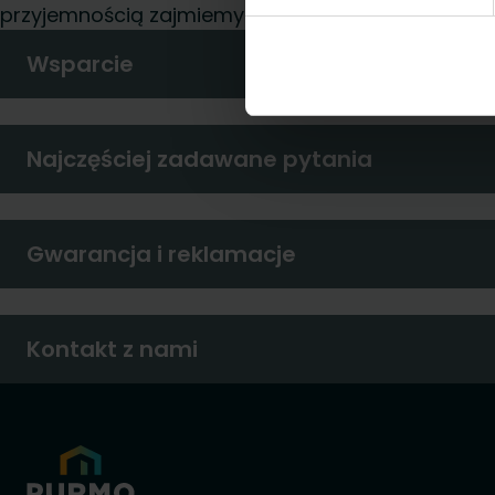
przyjemnością zajmiemy się Twoim zapytaniem.
Wsparcie
Najczęściej zadawane pytania
Gwarancja i reklamacje
Kontakt z nami