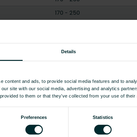
170
-
250
20
-
30
1.6975
-
5
Details
Pokaż wszystko
Waga [kg]
CO2/kg ekwiwalent na 
e content and ads, to provide social media features and to analy
 our site with our social media, advertising and analytics partn
 kolanko 14-17 mm
1.6975
-
 provided to them or that they’ve collected from your use of their
 kolanko 20 mm
3
-
 kolanko 25 mm
5
-
Preferences
Statistics
jektantem, instalatorem, pracownikiem dystrybucji