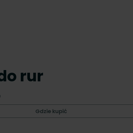
do rur
h
Gdzie kupić