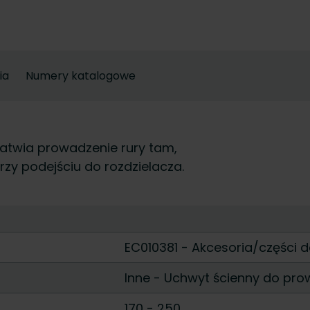
ia
Numery katalogowe
łatwia prowadzenie rury tam,
rzy podejściu do rozdzielacza.
EC010381 - Akcesoria/części
Inne
-
Uchwyt ścienny do pro
170
-
250