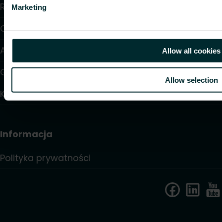
Rozwiązania
Marketing
O nas
Artykuły
Allow all cookies
Gdzie kupić
Allow selection
Kontakt
Informacja
Polityka prywatności