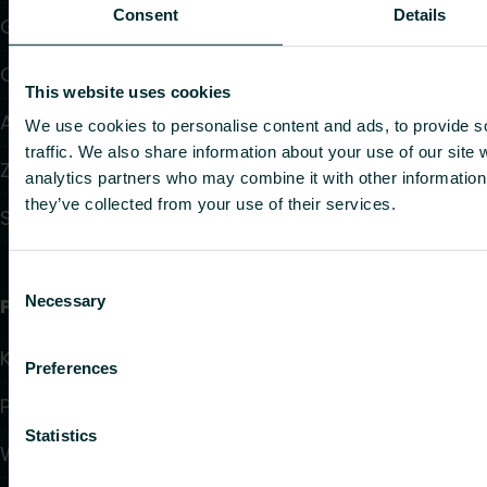
Consent
Details
Grzejniki konwektorowe i klimakonwektory
Ogrzewanie elektryczne
This website uses cookies
Automatyka
We use cookies to personalise content and ads, to provide s
traffic. We also share information about your use of our site 
Zawory i głowice termostatyczne
analytics partners who may combine it with other information 
they’ve collected from your use of their services.
Systemy instalacyjne
Consent
Necessary
Przydatne linki
Selection
Kalkulatory doboru produktów
Preferences
Pliki do pobrania
Statistics
Wsparcie