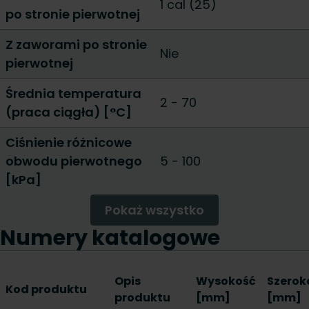
1 cal (25)
po stronie pierwotnej
Z zaworami po stronie
Nie
pierwotnej
Średnia temperatura
2 - 70
(praca ciągła) [°C]
Ciśnienie różnicowe
obwodu pierwotnego
5 - 100
[kPa]
Pokaż wszystko
Numery katalogowe
Opis
Wysokość
Szerok
Kod produktu
produktu
[mm]
[mm]