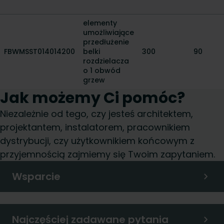
elementy
umożliwiające
przedłużenie
FBWMSST014014200
belki
300
90
rozdzielacza
o 1 obwód
grzew
Jak możemy Ci pomóc?
Niezależnie od tego, czy jesteś architektem,
projektantem, instalatorem, pracownikiem
dystrybucji, czy użytkownikiem końcowym z
przyjemnością zajmiemy się Twoim zapytaniem.
Wsparcie
Najczęściej zadawane pytania