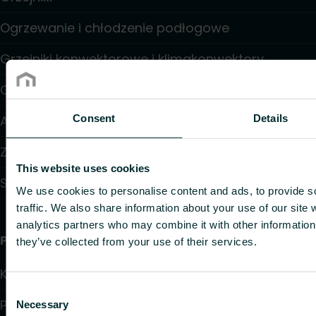
Ogrzewanie i chłodzenie podłogowe
Grzejniki konwektorowe i klimakonwektory
Ogrzewanie elektryczne
Consent
Details
Automatyka
Zawory i głowice termostatyczne
This website uses cookies
Systemy instalacyjne
We use cookies to personalise content and ads, to provide s
traffic. We also share information about your use of our site 
analytics partners who may combine it with other information 
Przydatne linki
they’ve collected from your use of their services.
Kalkulatory doboru produktów
Consent
Pliki do pobrania
Necessary
Selection