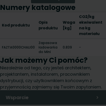
Numery katalogowe
CO2/kg
Opis
Waga
ekwiwalent
Kod produktu
produktu
[kg]
na kg
materiału
Zapasowa
FAZTA0000CHALI00
ładowarka
0.839
-
do Mini
Jak możemy Ci pomóc?
Niezależnie od tego, czy jesteś architektem,
projektantem, instalatorem, pracownikiem
dystrybucji, czy użytkownikiem końcowym z
przyjemnością zajmiemy się Twoim zapytaniem.
Wsparcie