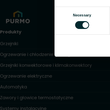
Consent
Necessary
Selection
Produkty
Grzejniki
Ogrzewanie i chłodzenie podłogowe
Grzejniki konwektorowe i klimakonwektory
Ogrzewanie elektryczne
Automatyka
Zawory i głowice termostatyczne
Systemy instalacyjne