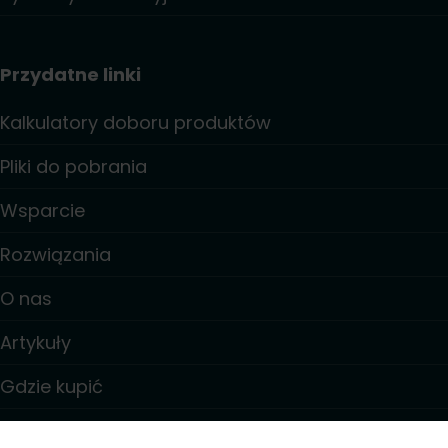
Przydatne linki
Kalkulatory doboru produktów
Pliki do pobrania
Wsparcie
Rozwiązania
O nas
Artykuły
Gdzie kupić
Kontakt