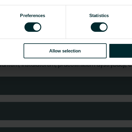
 22; H=300-900 - (1szt.)
-
-
 21; H=300-900 - (1szt.)
-
-
Preferences
Statistics
 22; H=300-900 - (1szt.)
-
-
21; H=300-900 - (1szt.)
-
-
11; H=300-900 - (1szt.)
-
-
Allow selection
jektantem, instalatorem, pracownikiem dystrybucji