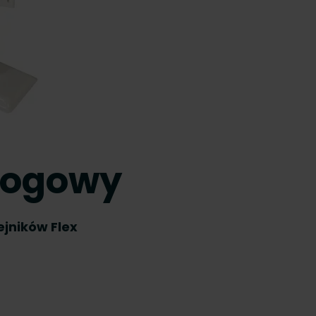
dłogowy
ejników Flex