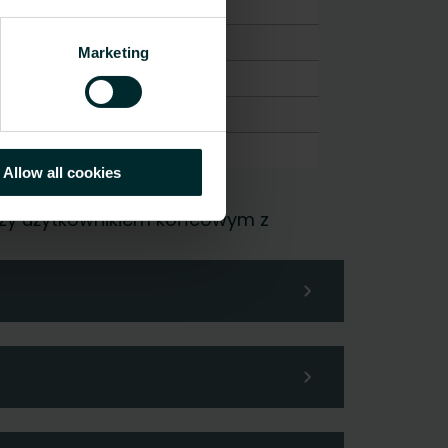
-
-
Marketing
-
-
-
Allow all cookies
, czy użytkownikiem końcowym z