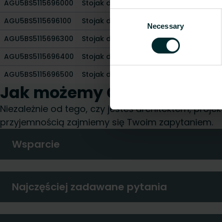
AGU5BS5115696000
Stojak do gotowej podłogi - Flex - typ:
Consent
AGU5BS5115696100
Stojak do gotowej podłogi - Flex - typ:
Necessary
Selection
AGU5BS5115696300
Stojak do surowej podłogi - Flex - typ:
AGU5BS5115696400
Stojak do surowej podłogi - Flex - typ: 
AGU5BS5115696500
Stojak do surowej podłogi - Flex - typ: 
Jak możemy Ci pomóc?
Niezależnie od tego, czy jesteś architektem, pro
przyjemnością zajmiemy się Twoim zapytaniem.
Wsparcie
Najczęściej zadawane pytania