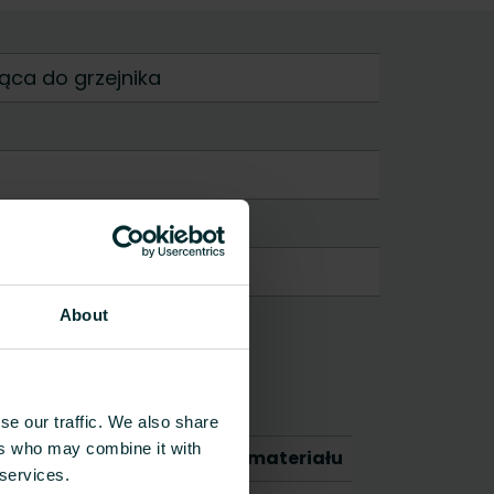
ąca do grzejnika
About
se our traffic. We also share
ers who may combine it with
CO2/kg ekwiwalent na kg materiału
 services.