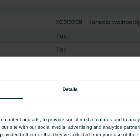
EC010209 - Konsola wolnostoj
Tak
Tak
Tak
ści górnej
Ostry
Details
Końcówka gwintowana
Pokaż wszystko
e content and ads, to provide social media features and to analy
 our site with our social media, advertising and analytics partn
Wysokość [mm]
Waga [kg]
 provided to them or that they’ve collected from your use of their