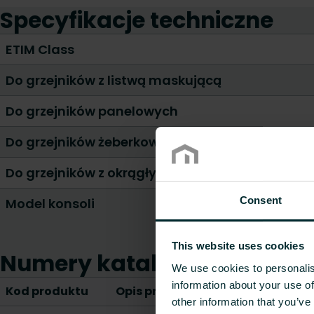
Specyfikacje techniczne
ETIM Class
Do grzejników z listwą maskującą
Do grzejników panelowych
Do grzejników żeberkowych
Do grzejników z okrągłym/ostrym kształtem czę
Consent
Model konsoli
This website uses cookies
Numery katalogowe
We use cookies to personalis
information about your use of
Kod produktu
Opis produktu
other information that you’ve