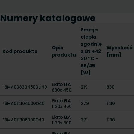
Numery katalogowe
Emisja
ciepła
zgodnie
Opis
Wysokość
Kod produktu
z EN 442
produktu
[mm]
20 °C -
55/45
[W]
Elato ELA
F8MA008304500D40
219
830
830x 450
Elato ELA
F8MA011304500D40
279
1130
1130x 450
Elato ELA
F8MA011306000D40
371
1130
1130x 600
Elato ELA