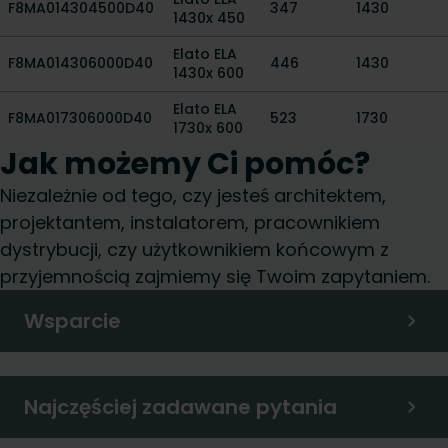
F8MA014304500D40
347
1430
1430x 450
Elato ELA
F8MA014306000D40
446
1430
1430x 600
Elato ELA
F8MA017306000D40
523
1730
1730x 600
Jak możemy Ci pomóc?
Niezależnie od tego, czy jesteś architektem,
projektantem, instalatorem, pracownikiem
dystrybucji, czy użytkownikiem końcowym z
przyjemnością zajmiemy się Twoim zapytaniem.
Wsparcie
Najczęściej zadawane pytania