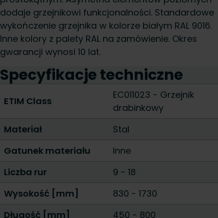
dodaje grzejnikowi funkcjonalności. Standardowe
wykończenie grzejnika w kolorze białym RAL 9016.
Inne kolory z palety RAL na zamówienie. Okres
gwarancji wynosi 10 lat.
Specyfikacje techniczne
EC011023 - Grzejnik
ETIM Class
drabinkowy
Materiał
Stal
Gatunek materiału
Inne
Liczba rur
9
-
18
Wysokość [mm]
830
-
1730
Długość [mm]
450
-
800