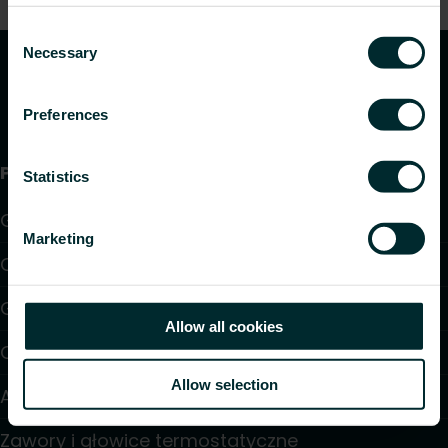
Consent
Necessary
Selection
Preferences
Produkty
Statistics
Grzejniki
Marketing
Ogrzewanie i chłodzenie podłogowe
Grzejniki konwektorowe i klimakonwektory
Allow all cookies
Ogrzewanie elektryczne
Allow selection
Automatyka
Zawory i głowice termostatyczne