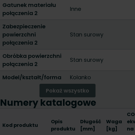
Gatunek materiału
Inne
połączenia 2
Zabezpieczenie
powierzchni
Stan surowy
połączenia 2
Obróbka powierzchni
Stan surowy
połączenia 2
Model/kształt/forma
Kolanko
Pokaż wszystko
Numery katalogowe
CO
Opis
Długość
Waga
ek
Kod produktu
produktu
[mm]
[kg]
na