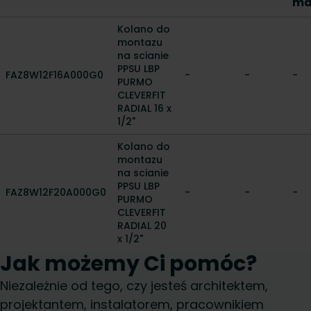
ma
Kolano do
montazu
na scianie
PPSU LBP
FAZ8W12F16A000G0
-
-
-
PURMO
CLEVERFIT
RADIAL 16 x
1/2"
Kolano do
montazu
na scianie
PPSU LBP
FAZ8W12F20A000G0
-
-
-
PURMO
CLEVERFIT
RADIAL 20
x 1/2"
Jak możemy Ci pomóc?
Niezależnie od tego, czy jesteś architektem,
projektantem, instalatorem, pracownikiem