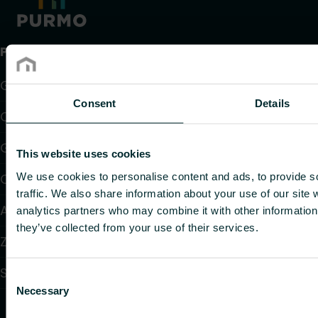
Produkty
Grzejniki
Consent
Details
Ogrzewanie i chłodzenie podłogowe
Grzejniki konwektorowe i klimakonwektory
This website uses cookies
We use cookies to personalise content and ads, to provide s
Ogrzewanie elektryczne
traffic. We also share information about your use of our site 
Automatyka
analytics partners who may combine it with other information 
they’ve collected from your use of their services.
Zawory i głowice termostatyczne
Systemy instalacyjne
Consent
Necessary
Selection