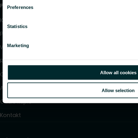
Przydatne linki
Preferences
Kalkulatory doboru produktów
Statistics
Pliki do pobrania
Marketing
Wsparcie
Rozwiązania
Allow all cookies
O nas
Artykuły
Allow selection
Gdzie kupić
Kontakt