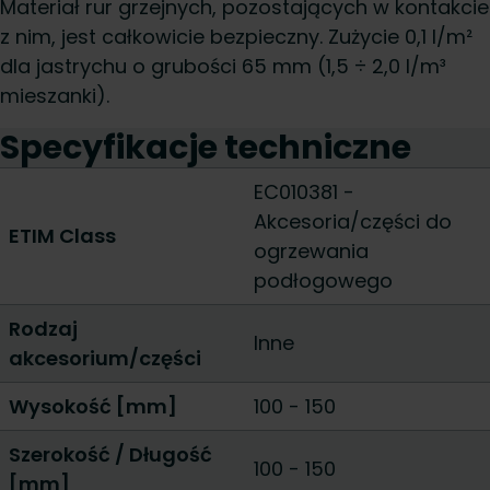
Materiał rur grzejnych, pozostających w kontakcie
z nim, jest całkowicie bezpieczny. Zużycie 0,1 l/m²
dla jastrychu o grubości 65 mm (1,5 ÷ 2,0 l/m³
mieszanki).
Specyfikacje techniczne
EC010381 -
Akcesoria/części do
ETIM Class
ogrzewania
podłogowego
Rodzaj
Inne
akcesorium/części
Wysokość [mm]
100
-
150
Szerokość / Długość
100
-
150
[mm]