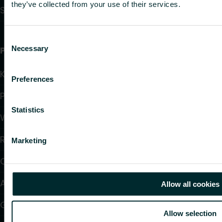
they’ve collected from your use of their services.
Systemy instalacyjne
Consent
Necessary
Przydatne linki
Selection
Kalkulatory doboru produktów
Preferences
Pliki do pobrania
Statistics
Wsparcie
Rozwiązania
Marketing
O nas
Artykuły
Allow all cookies
Gdzie kupić
Allow selection