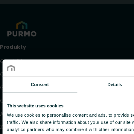
Produkty
Grzejniki
Ogrzewanie i chłodzenie podłogowe
Consent
Details
Grzejniki konwektorowe i klimakonwektory
Ogrzewanie elektryczne
This website uses cookies
Automatyka
We use cookies to personalise content and ads, to provide s
traffic. We also share information about your use of our site 
Zawory i głowice termostatyczne
analytics partners who may combine it with other information 