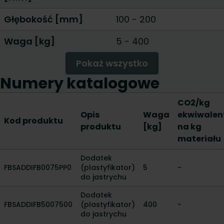
Głębokość [mm]
100
-
200
Waga [kg]
5
-
400
Pokaż wszystko
Numery katalogowe
CO2/kg
Opis
Waga
ekwiwalen
Kod produktu
produktu
[kg]
na kg
materiału
Dodatek
FBSADDIFB0075PP0
(plastyfikator)
5
-
do jastrychu
Dodatek
FBSADDIFB5007500
(plastyfikator)
400
-
do jastrychu