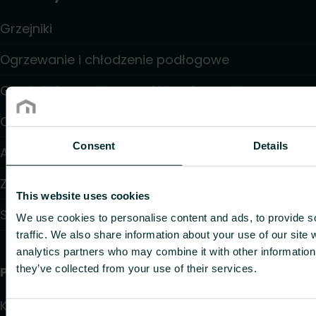
Grzejniki
Ogrzewanie i chłodzenie podłogowe
Grzejniki konwektorowe i klimakonwektory
Ogrzewanie elektryczne
Consent
Details
Automatyka
Zawory i głowice termostatyczne
This website uses cookies
Systemy instalacyjne
We use cookies to personalise content and ads, to provide s
traffic. We also share information about your use of our site 
analytics partners who may combine it with other information 
they’ve collected from your use of their services.
Przydatne linki
Kalkulatory doboru produktów