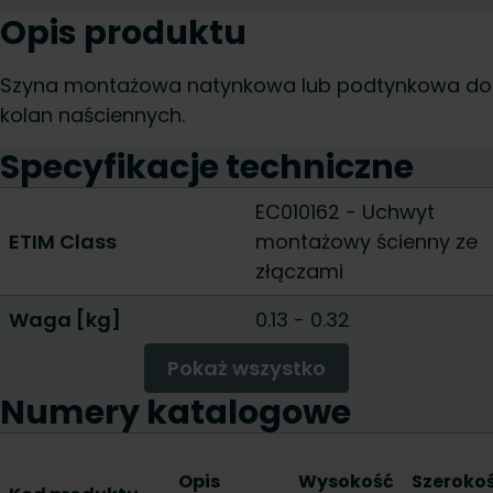
Opis produktu
Szyna montażowa natynkowa lub podtynkowa do
kolan naściennych.
Specyfikacje techniczne
EC010162 - Uchwyt
ETIM Class
montażowy ścienny ze
złączami
Waga [kg]
0.13
-
0.32
Pokaż wszystko
Numery katalogowe
Opis
Wysokość
Szeroko