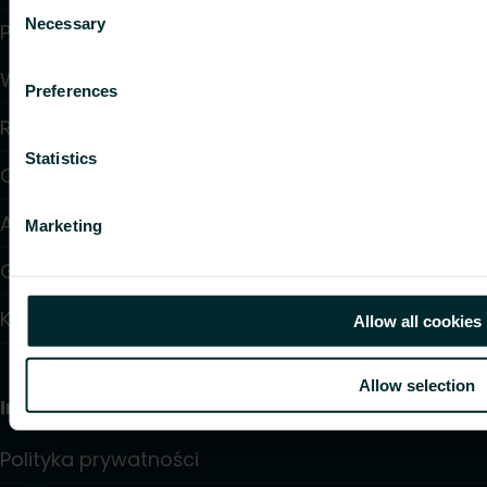
Consent
Necessary
Selection
Pliki do pobrania
Wsparcie
Preferences
Rozwiązania
Statistics
O nas
Artykuły
Marketing
Gdzie kupić
Kontakt
Allow all cookies
Allow selection
Informacja
Polityka prywatności