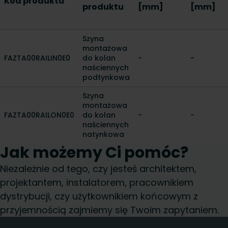
Kod produktu
produktu
[mm]
[mm]
Szyna
montażowa
FAZTA00RAILIN0E0
do kolan
-
-
naściennych
podtynkowa
Szyna
montażowa
FAZTA00RAILON0E0
do kolan
-
-
naściennych
natynkowa
Jak możemy Ci pomóc?
Niezależnie od tego, czy jesteś architektem,
projektantem, instalatorem, pracownikiem
dystrybucji, czy użytkownikiem końcowym z
przyjemnością zajmiemy się Twoim zapytaniem.