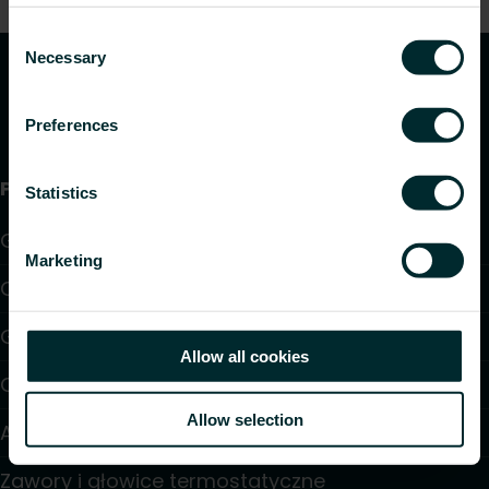
Consent
Necessary
Selection
Preferences
Produkty
Statistics
Grzejniki
Marketing
Ogrzewanie i chłodzenie podłogowe
Grzejniki konwektorowe i klimakonwektory
Allow all cookies
Ogrzewanie elektryczne
Allow selection
Automatyka
Zawory i głowice termostatyczne