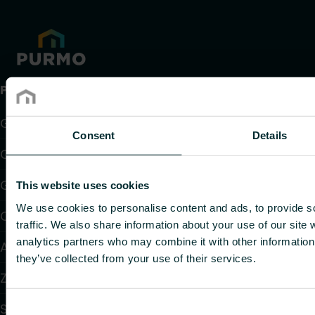
Produkty
Grzejniki
Consent
Details
Ogrzewanie i chłodzenie podłogowe
Grzejniki konwektorowe i klimakonwektory
This website uses cookies
We use cookies to personalise content and ads, to provide s
Ogrzewanie elektryczne
traffic. We also share information about your use of our site 
analytics partners who may combine it with other information 
Automatyka
they’ve collected from your use of their services.
Zawory i głowice termostatyczne
Systemy instalacyjne
Consent