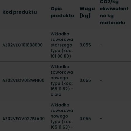
CO2/kg
Opis
Waga
ekwiwalent
Kod produktu
produktu
[kg]
na kg
materiału
Wkładka
zaworowa
AZ02VEO101808000
starszego
0.055
-
typu (kod:
101 80 80)
Wkładka
zaworowa
nowego
AZ02VEOV013WHI00
0.055
-
typu (kod:
165 11 62) -
biała
Wkładka
zaworowa
nowego
AZ02VEOV027BLA00
0.055
-
typu (kod:
165 11 63) -