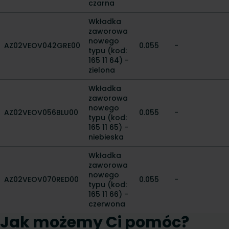
czarna
Wkładka
zaworowa
nowego
AZ02VEOV042GRE00
0.055
-
typu (kod:
165 11 64) -
zielona
Wkładka
zaworowa
nowego
AZ02VEOV056BLU00
0.055
-
typu (kod:
165 11 65) -
niebieska
Wkładka
zaworowa
nowego
AZ02VEOV070RED00
0.055
-
typu (kod:
165 11 66) -
czerwona
Jak możemy Ci pomóc?