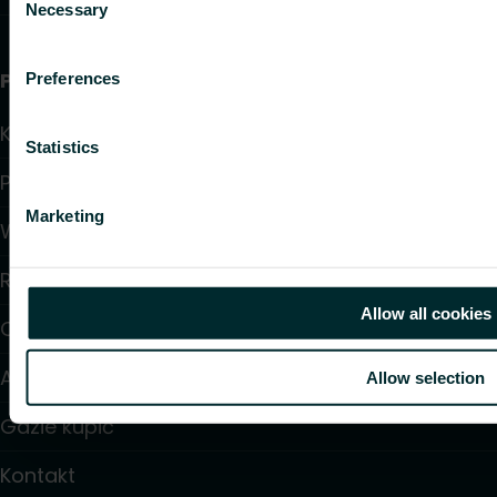
Necessary
Selection
Przydatne linki
Preferences
Kalkulatory doboru produktów
Statistics
Pliki do pobrania
Marketing
Wsparcie
Rozwiązania
Allow all cookies
O nas
Artykuły
Allow selection
Gdzie kupić
Kontakt