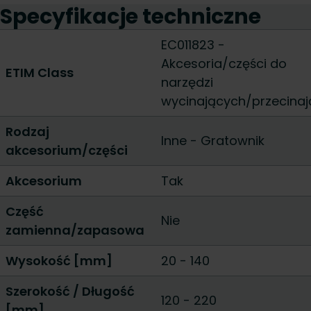
Specyfikacje techniczne
EC011823 -
Akcesoria/części do
ETIM Class
narzędzi
wycinających/przecina
Rodzaj
Inne
-
Gratownik
akcesorium/części
Akcesorium
Tak
Część
Nie
zamienna/zapasowa
Wysokość [mm]
20
-
140
Szerokość / Długość
120
-
220
[mm]