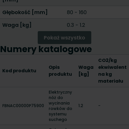
Głębokość [mm]
80
-
160
Waga [kg]
0.3
-
1.2
Pokaż wszystko
Numery katalogowe
CO2/kg
Opis
Waga
ekwiwalent
Kod produktu
produktu
[kg]
na kg
materiału
Elektryczny
nóż do
wycinania
FBNAC00000P75900
1.2
-
rowków do
systemu
suchego