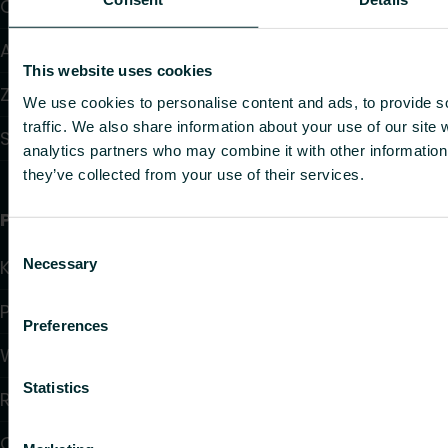
Ogrzewanie elektryczne
Automatyka
This website uses cookies
Zawory i głowice termostatyczne
We use cookies to personalise content and ads, to provide s
traffic. We also share information about your use of our site 
Systemy instalacyjne
analytics partners who may combine it with other information 
they’ve collected from your use of their services.
Przydatne linki
Consent
Necessary
Kalkulatory doboru produktów
Selection
Pliki do pobrania
Preferences
Wsparcie
Statistics
Rozwiązania
O nas