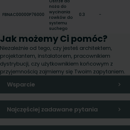
Ostrze do
noża do
wycinania
FBNAC00000P76000
0.3
-
rowków do
systemu
suchego
Jak możemy Ci pomóc?
Niezależnie od tego, czy jesteś architektem,
projektantem, instalatorem, pracownikiem
dystrybucji, czy użytkownikiem końcowym z
przyjemnością zajmiemy się Twoim zapytaniem.
Wsparcie
Najczęściej zadawane pytania