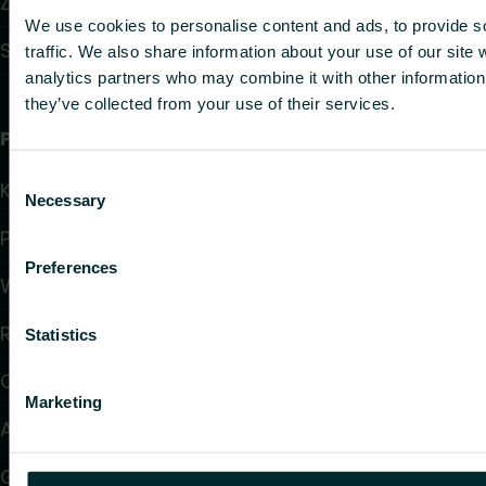
Zawory i głowice termostatyczne
We use cookies to personalise content and ads, to provide s
Systemy instalacyjne
traffic. We also share information about your use of our site 
analytics partners who may combine it with other information 
they’ve collected from your use of their services.
Przydatne linki
Consent
Kalkulatory doboru produktów
Necessary
Selection
Pliki do pobrania
Preferences
Wsparcie
Rozwiązania
Statistics
O nas
Marketing
Artykuły
Gdzie kupić