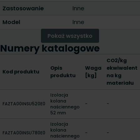
Zastosowanie
Inne
Model
Inne
Pokaż wszystko
Numery katalogowe
CO2/kg
Opis
Waga
ekwiwalent
Kod produktu
produktu
[kg]
na kg
materiału
Izolacja
kolana
FAZTA00INSU520E0
-
-
naściennego
52 mm
Izolacja
kolana
FAZTA00INSU780E0
-
-
naściennego