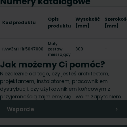
Numery katalogowe
Opis
Wysokość
Szerokoś
Kod produktu
produktu
[mm]
[mm]
Mały
FAW3MTF1P5047000
zestaw
300
-
mieszający
Jak możemy Ci pomóc?
Niezależnie od tego, czy jesteś architektem,
projektantem, instalatorem, pracownikiem
dystrybucji, czy użytkownikiem końcowym z
przyjemnością zajmiemy się Twoim zapytaniem.
Wsparcie