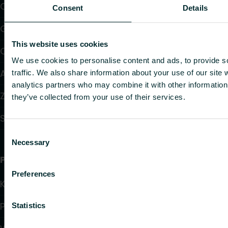
Ogrzewanie i chłodzenie podłogowe
Consent
Details
Grzejniki konwektorowe i klimakonwektory
This website uses cookies
Ogrzewanie elektryczne
We use cookies to personalise content and ads, to provide s
Automatyka
traffic. We also share information about your use of our site 
analytics partners who may combine it with other information 
Zawory i głowice termostatyczne
they’ve collected from your use of their services.
Systemy instalacyjne
Consent
Necessary
Selection
Przydatne linki
Preferences
Kalkulatory doboru produktów
Pliki do pobrania
Statistics