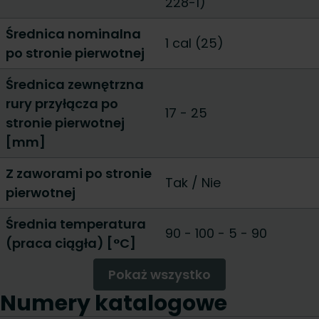
228-1)
Średnica nominalna
1 cal (25)
po stronie pierwotnej
Średnica zewnętrzna
rury przyłącza po
17
-
25
stronie pierwotnej
[mm]
Z zaworami po stronie
Tak
/
Nie
pierwotnej
Średnia temperatura
90 - 100
-
5 - 90
(praca ciągła) [°C]
Pokaż wszystko
Numery katalogowe