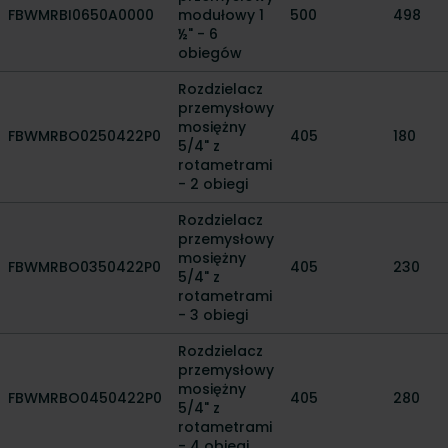
FBWMRBI0650A0000
modułowy 1
500
498
½" - 6
obiegów
Rozdzielacz
przemysłowy
mosiężny
FBWMRBO0250422P0
405
180
5/4" z
rotametrami
- 2 obiegi
Rozdzielacz
przemysłowy
mosiężny
FBWMRBO0350422P0
405
230
5/4" z
rotametrami
- 3 obiegi
Rozdzielacz
przemysłowy
mosiężny
FBWMRBO0450422P0
405
280
5/4" z
rotametrami
- 4 obiegi