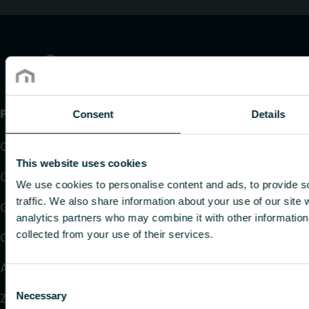
Produkty
Consent
Details
Grzejniki
This website uses cookies
Ogrzewanie i chłodzenie podłogowe
We use cookies to personalise content and ads, to provide s
traffic. We also share information about your use of our site 
Grzejniki konwektorowe i klimakonwektory
analytics partners who may combine it with other information 
collected from your use of their services.
Ogrzewanie elektryczne
Automatyka
Consent
Necessary
Zawory i głowice termostatyczne
Selection