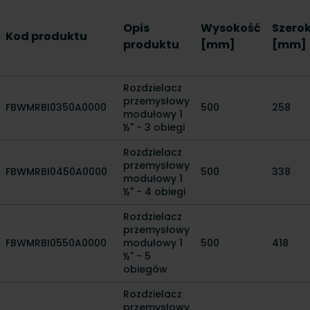
Opis
Wysokość
Szero
Kod produktu
produktu
[mm]
[mm]
Rozdzielacz
przemysłowy
FBWMRBI0350A0000
500
258
modułowy 1
½" - 3 obiegi
Rozdzielacz
przemysłowy
FBWMRBI0450A0000
500
338
modułowy 1
½" - 4 obiegi
Rozdzielacz
przemysłowy
FBWMRBI0550A0000
modułowy 1
500
418
½" - 5
obiegów
Rozdzielacz
przemysłowy