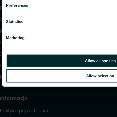
Preferences
Pliki do pobrania
Wsparcie
Statistics
Rozwiązania
Marketing
O nas
Artykuły
Allow all cookies
Gdzie kupić
Allow selection
Kontakt
Informacja
Polityka prywatności