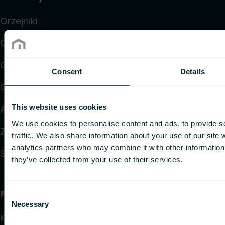
Grzejniki
Ogrzewanie i chłodzenie podłogowe
Grzejniki konwektorowe i klimakonwektory
Consent
Details
Ogrzewanie elektryczne
This website uses cookies
Automatyka
We use cookies to personalise content and ads, to provide s
Zawory i głowice termostatyczne
traffic. We also share information about your use of our site 
analytics partners who may combine it with other information 
Systemy instalacyjne
they’ve collected from your use of their services.
Przydatne linki
Consent
Necessary
Selection
Kalkulatory doboru produktów