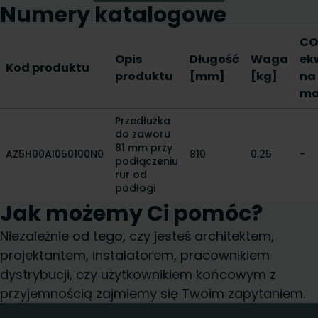
Numery katalogowe
CO
Opis
Długość
Waga
ek
Kod produktu
produktu
[mm]
[kg]
na
ma
Przedłużka
do zaworu
81 mm przy
AZ5H00AI050100N0
810
0.25
-
podłączeniu
rur od
podłogi
Jak możemy Ci pomóc?
Niezależnie od tego, czy jesteś architektem,
projektantem, instalatorem, pracownikiem
dystrybucji, czy użytkownikiem końcowym z
przyjemnością zajmiemy się Twoim zapytaniem.