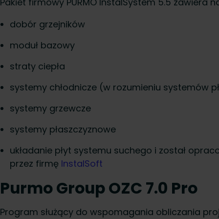
Pakiet firmowy PURMO InstalSystem 5.5 zawiera n
dobór grzejników
moduł bazowy
straty ciepła
systemy chłodnicze (w rozumieniu systemów p
systemy grzewcze
systemy płaszczyznowe
układanie płyt systemu suchego i został opraco
przez firmę
InstalSoft
Purmo Group OZC 7.0 Pro
Program służący do wspomagania obliczania pro