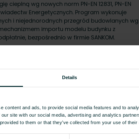
ię cieplną wg nowych norm PN-EN 12831, PN-EN
 Świadectw Energetycznych. Program wykonuje
dnych i niejednorodnych przegród budowlanych wg
 mechanizmem importu modelu budynku z
dpłatnie, bezpośrednio w firmie SANKOM.
G 2.0 – są bezterminowymi, bezpłatnymi wersjami
urmo Group Poland Sp. z o.o. przez firmę Sankom.
Details
programów PURMO GROUP są do nabycia
e content and ads, to provide social media features and to analy
ducentów bez ograniczeń oraz w zależności od
 our site with our social media, advertising and analytics partn
 producentów, a także wybrane rodzaje grzejników
 provided to them or that they’ve collected from your use of their
browane.