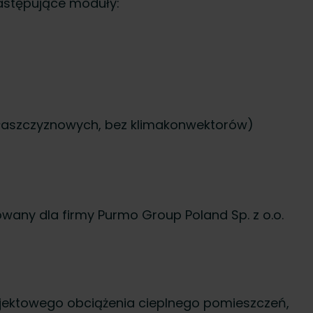
astępujące moduły:
łaszczyznowych, bez klimakonwektorów)
wany dla firmy Purmo Group Poland Sp. z o.o.
jektowego obciążenia cieplnego pomieszczeń,