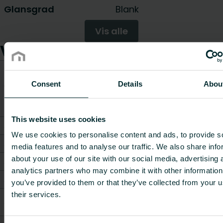
Glansgrad
Blank
Vis alle
Varer
CO2/K
Vekt
ekvival
Consent
Details
Abou
Varenummer
Varebeskrivelse
[kg]
per kg
materi
This website uses cookies
A06220700001SP00
-
0.3814
-
We use cookies to personalise content and ads, to provide s
A06210400001SP00
-
0.36
-
media features and to analyse our traffic. We also share info
about your use of our site with our social media, advertising 
A06210700003SP00
-
0.27
-
analytics partners who may combine it with other information
A06110700001SP10
-
0.3446
-
you’ve provided to them or that they’ve collected from your u
their services.
Purmo side panel
A06440200001SP10
-
-
44 20 cm