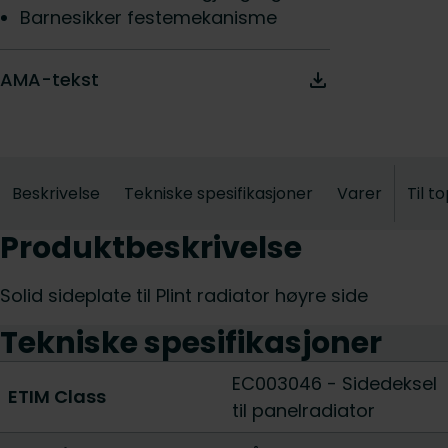
Barnesikker festemekanisme
AMA-tekst
Beskrivelse
Tekniske spesifikasjoner
Varer
Til t
Produktbeskrivelse
Solid sideplate til Plint radiator høyre side
Tekniske spesifikasjoner
EC003046 - Sidedeksel
ETIM Class
til panelradiator