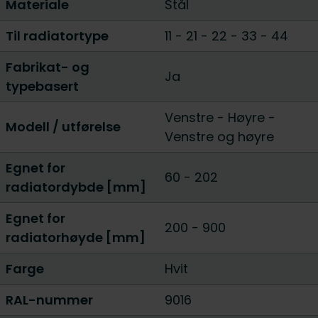
Materiale
Stål
Til radiatortype
11
-
21
-
22
-
33
-
44
Fabrikat- og
Ja
typebasert
Venstre
-
Høyre
-
Modell / utførelse
Venstre og høyre
Egnet for
60
-
202
radiatordybde [mm]
Egnet for
200
-
900
radiatorhøyde [mm]
Farge
Hvit
RAL-nummer
9016