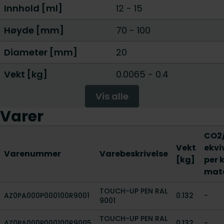
Innhold [ml]
12
-
15
Høyde [mm]
70
-
100
Diameter [mm]
20
Vekt [kg]
0.0065
-
0.4
Vis alle
Varer
CO2
Vekt
ekvi
Varenummer
Varebeskrivelse
[kg]
per 
mate
TOUCH-UP PEN RAL
AZ0PA000P000100R9001
0.132
-
9001
TOUCH-UP PEN RAL
AZ0PA000P000100R9005
0.132
-