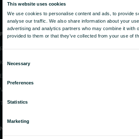
This website uses cookies
We use cookies to personalise content and ads, to provide s
analyse our traffic. We also share information about your use 
advertising and analytics partners who may combine it with o
Produkter
provided to them or that they’ve collected from your use of th
Radiatorer
Consent
Konvektorer og Viftekonvektorer
Necessary
Selection
Elektrisk styring
Preferences
Vannbasert regulering
Statistics
Takvarme og takkjøling
Marketing
Nyttige lenker