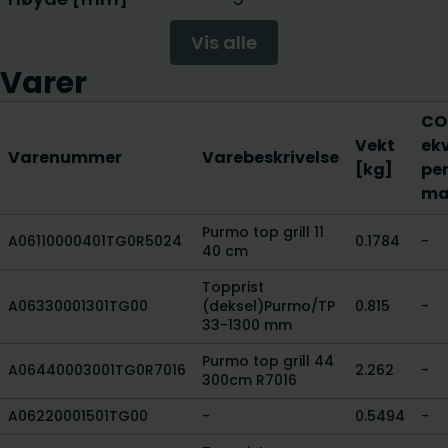
Vis alle
Varer
CO
Vekt
ek
Varenummer
Varebeskrivelse
[kg]
per
ma
Purmo top grill 11
A06110000401TG0R5024
0.1784
-
40 cm
Topprist
A06330001301TG00
(deksel)Purmo/TP
0.815
-
33-1300 mm
Purmo top grill 44
A06440003001TG0R7016
2.262
-
300cm R7016
A06220001501TG00
-
0.5494
-