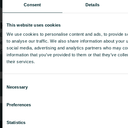
1
2
3
4
5
6
7
Consent
Details
8
9
Hvordan kan vi hjelpe deg?
This website uses cookies
Enten du er konsulent, installatør, arkitekt, grossist
We use cookies to personalise content and ads, to provide s
to analyse our traffic. We also share information about your u
eller sluttbruker, velg en kategori, så vil vi med
social media, advertising and analytics partners who may com
glede ta hånd om forespørselen din.
information that you’ve provided to them or that they’ve coll
Teknisk rådgivning
their services.
Consent
FAQ (Ofte stilte spørsmål)
Necessary
Selection
Preferences
Kundeservice
Statistics