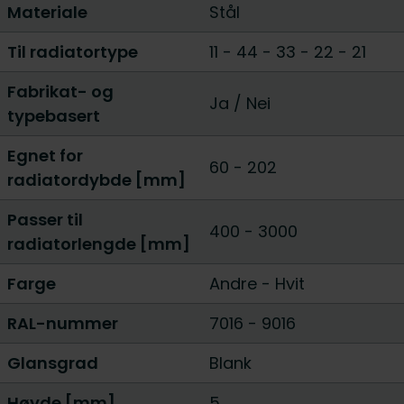
Materiale
Stål
Til radiatortype
11
-
44
-
33
-
22
-
21
Fabrikat- og
Ja
/
Nei
typebasert
Egnet for
60
-
202
radiatordybde [mm]
Passer til
400
-
3000
radiatorlengde [mm]
Farge
Andre
-
Hvit
RAL-nummer
7016
-
9016
Glansgrad
Blank
Høyde [mm]
5