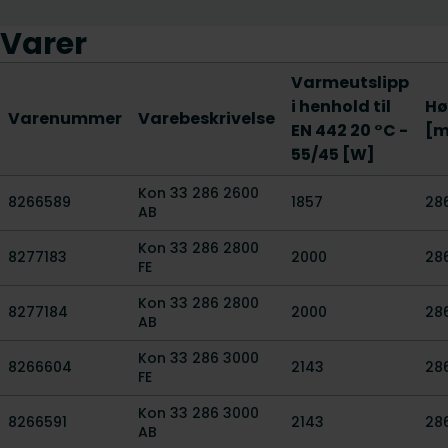
Varer
Varmeutslipp
i henhold til
Hø
Varenummer
Varebeskrivelse
EN 442 20 °C -
[
55/45 [W]
Kon 33 286 2600
8266589
1857
28
AB
Kon 33 286 2800
8277183
2000
28
FE
Kon 33 286 2800
8277184
2000
28
AB
Kon 33 286 3000
8266604
2143
28
FE
Kon 33 286 3000
8266591
2143
28
AB