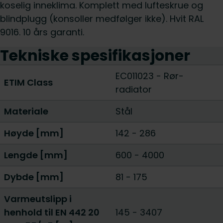
koselig inneklima. Komplett med lufteskrue og
blindplugg (konsoller medfølger ikke). Hvit RAL
9016. 10 års garanti.
Tekniske spesifikasjoner
EC011023 - Rør-
ETIM Class
radiator
Materiale
Stål
Høyde [mm]
142
-
286
Lengde [mm]
600
-
4000
Dybde [mm]
81
-
175
Varmeutslipp i
henhold til EN 442 20
145
-
3407