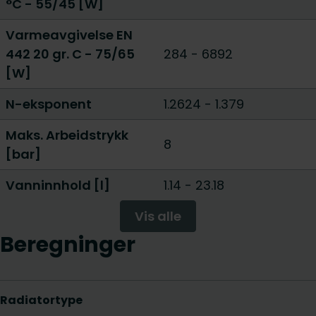
°C - 55/45 [W]
Varmeavgivelse EN
442 20 gr. C - 75/65
284
-
6892
[W]
N-eksponent
1.2624
-
1.379
Maks. Arbeidstrykk
8
[bar]
Vanninnhold [l]
1.14
-
23.18
Vis alle
Beregninger