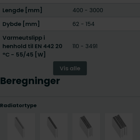
Lengde [mm]
400
-
3000
Dybde [mm]
62
-
154
Varmeutslipp i
henhold til EN 442 20
110
-
3491
°C - 55/45 [W]
Vis alle
Beregninger