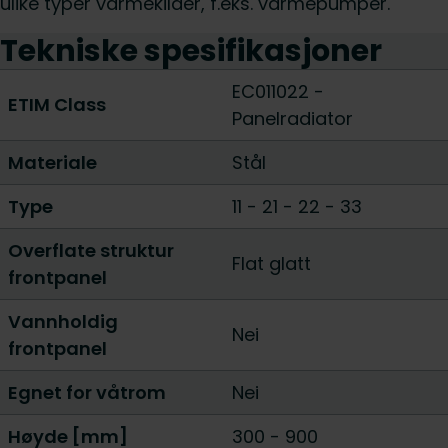
ulike typer varmekilder, f.eks. varmepumper.
Tekniske spesifikasjoner
EC011022 -
ETIM Class
Panelradiator
Materiale
Stål
Type
11
-
21
-
22
-
33
Overflate struktur
Flat glatt
frontpanel
Vannholdig
Nei
frontpanel
Egnet for våtrom
Nei
Høyde [mm]
300
-
900