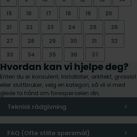
15
16
17
18
19
20
21
22
23
24
25
26
27
28
29
30
31
32
33
34
35
36
37
Hvordan kan vi hjelpe deg?
Enten du er konsulent, installatør, arkitekt, grossist
eller sluttbruker, velg en kategori, så vil vi med
glede ta hånd om forespørselen din.
Teknisk rådgivning
FAQ (Ofte stilte spørsmål)