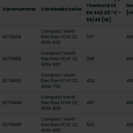
i henhold til
Hø
Varenummer
Varebeskrivelse
EN 442 20 °C -
[
55/45 [W]
Compact Ventil
8278456
Flex Plan FCVF 22
307
40
400x 500
Compact Ventil
8278455
Flex Plan FCVF 22
368
40
400x 600
Compact Ventil
8278493
Flex Plan FCVF 22
430
40
400x 700
Compact Ventil
8278494
Flex Plan FCVF 22
491
40
400x 800
Compact Ventil
8278495
Flex Plan FCVF 22
552
40
400x 900