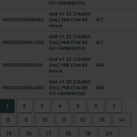
HÖ VÄRMESKÖLD
NAR VT 23 214x800
F86230210801B360
(HxL) PN8 ETIM 88
417
Høyre
NAR VT 23 214x800
F86230210801C360
(HxL) PN8 ETIM 88
417
HÖ VÄRMESKÖLD
NAR VT 23 214x900
F862302109011360
(HxL) PN5 ETIM 88
469
Høyre
NAR VT 23 214x900
F862302109014360
(HxL) PN5 ETIM 88
469
HÖ VÄRMESKÖLD
1
2
3
4
5
6
7
8
9
10
11
12
13
14
15
16
17
18
19
20