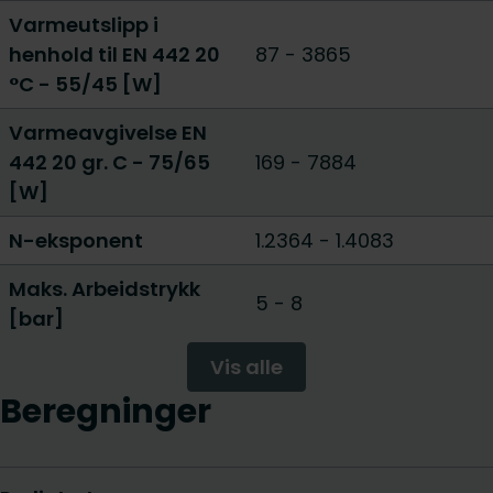
Varmeutslipp i
henhold til EN 442 20
87
-
3865
°C - 55/45 [W]
Varmeavgivelse EN
442 20 gr. C - 75/65
169
-
7884
[W]
N-eksponent
1.2364
-
1.4083
Maks. Arbeidstrykk
5
-
8
[bar]
Vis alle
Beregninger