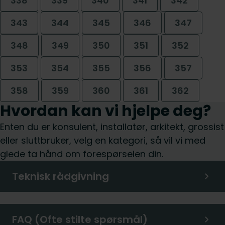
338
339
340
341
342
343
344
345
346
347
348
349
350
351
352
353
354
355
356
357
358
359
360
361
362
Hvordan kan vi hjelpe deg?
Enten du er konsulent, installatør, arkitekt, grossist
eller sluttbruker, velg en kategori, så vil vi med
glede ta hånd om forespørselen din.
Teknisk rådgivning
FAQ (Ofte stilte spørsmål)