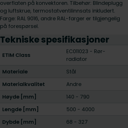
overflaten på konvektoren. Tilbehør: Blindeplugg
og luftskrue, termostatventilinnsats inkludert.
Farge: RAL 9016, andre RAL-farger er tilgjengelig
på forespørsel.
Tekniske spesifikasjoner
EC011023 - Rør-
ETIM Class
radiator
Materiale
Stål
Materialkvalitet
Andre
Høyde [mm]
140
-
790
Lengde [mm]
500
-
4000
Dybde [mm]
68
-
327