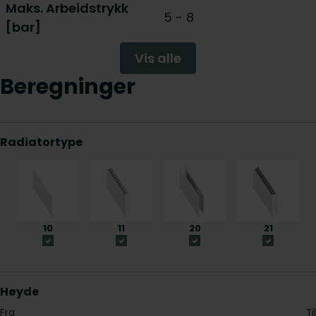
Maks. Arbeidstrykk
5
-
8
[bar]
Vis alle
Beregninger