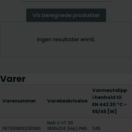
Varer
Varmeutslipp
i henhold til
Varenummer
Varebeskrivelse
EN 442 20 °C -
55/45 [W]
NAR V VT 20
F872018002110360
1800x214 (HxL) PN5
345