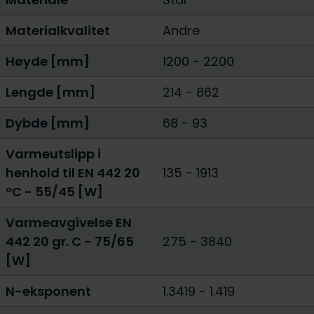
Materialkvalitet
Andre
Høyde [mm]
1200
-
2200
Lengde [mm]
214
-
862
Dybde [mm]
68
-
93
Varmeutslipp i
henhold til EN 442 20
135
-
1913
°C - 55/45 [W]
Varmeavgivelse EN
442 20 gr. C - 75/65
275
-
3840
[W]
N-eksponent
1.3419
-
1.419