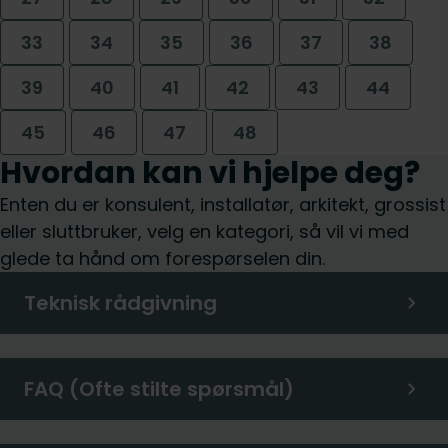
33
34
35
36
37
38
39
40
41
42
43
44
45
46
47
48
Hvordan kan vi hjelpe deg?
Enten du er konsulent, installatør, arkitekt, grossist
eller sluttbruker, velg en kategori, så vil vi med
glede ta hånd om forespørselen din.
Teknisk rådgivning
FAQ (Ofte stilte spørsmål)