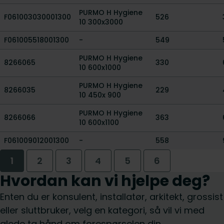
PURMO H Hygiene
F061003030001300
526
10 300x3000
F061005518001300
-
549
PURMO H Hygiene
8266065
330
10 600x1000
PURMO H Hygiene
8266035
229
10 450x 900
PURMO H Hygiene
8266066
363
10 600x1100
F061009012001300
-
558
1
2
3
4
5
6
Hvordan kan vi hjelpe deg?
Enten du er konsulent, installatør, arkitekt, grossist
eller sluttbruker, velg en kategori, så vil vi med
glede ta hånd om forespørselen din.