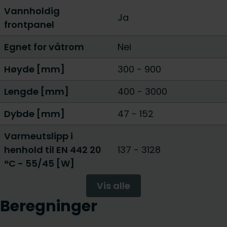
Vannholdig
Ja
frontpanel
Egnet for våtrom
Nei
Høyde [mm]
300
-
900
Lengde [mm]
400
-
3000
Dybde [mm]
47
-
152
Varmeutslipp i
henhold til EN 442 20
137
-
3128
°C - 55/45 [W]
Vis alle
Beregninger