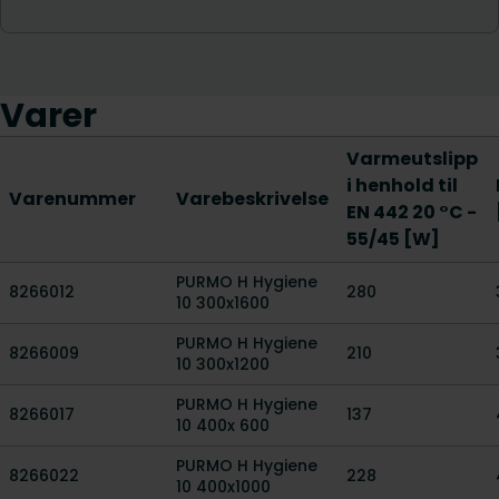
Varer
Varmeutslipp
i henhold til
Varenummer
Varebeskrivelse
EN 442 20 °C -
55/45 [W]
PURMO H Hygiene
8266012
280
10 300x1600
PURMO H Hygiene
8266009
210
10 300x1200
PURMO H Hygiene
8266017
137
10 400x 600
PURMO H Hygiene
8266022
228
10 400x1000