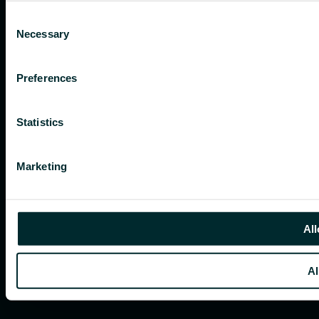
Consent
Necessary
Selection
Preferences
Statistics
Marketing
All
Al