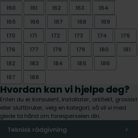
160
161
162
163
164
165
166
167
168
169
170
171
172
173
174
175
176
177
178
179
180
181
182
183
184
185
186
187
188
Hvordan kan vi hjelpe deg?
Enten du er konsulent, installatør, arkitekt, grossist
eller sluttbruker, velg en kategori, så vil vi med
glede ta hånd om forespørselen din.
Teknisk rådgivning