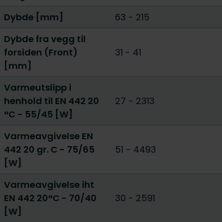
Dybde [mm]
63
-
215
Dybde fra vegg til
forsiden (Front)
31 - 41
[mm]
Varmeutslipp i
henhold til EN 442 20
27
-
2313
°C - 55/45 [W]
Varmeavgivelse EN
442 20 gr. C - 75/65
51
-
4493
[W]
Varmeavgivelse iht
EN 442 20°C - 70/40
30
-
2591
[W]