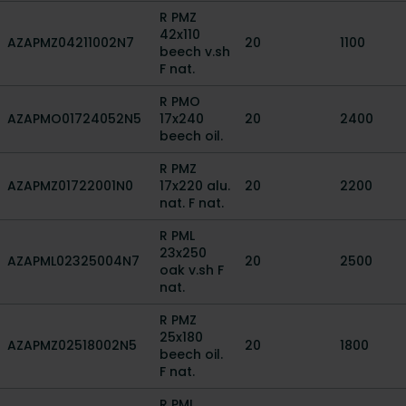
R PMZ
42x110
AZAPMZ04211002N7
20
1100
beech v.sh
F nat.
R PMO
AZAPMO01724052N5
17x240
20
2400
beech oil.
R PMZ
AZAPMZ01722001N0
17x220 alu.
20
2200
nat. F nat.
R PML
23x250
AZAPML02325004N7
20
2500
oak v.sh F
nat.
R PMZ
25x180
AZAPMZ02518002N5
20
1800
beech oil.
F nat.
R PML