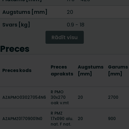
Augstums [mm]
20
Svars [kg]
0.9
-
18
Rādīt visu
Preces
Preces
Augstums
Garums
Preces kods
apraksts
[mm]
[mm]
R PMO
AZAPMO03027054N6
30x270
20
2700
oak v.mt
R PMZ
AZAPMZ01709001N0
17x090 alu.
20
900
nat. F nat.