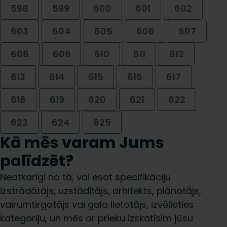
598
599
600
601
602
603
604
605
606
607
608
609
610
611
612
613
614
615
616
617
618
619
620
621
622
623
624
625
Kā mēs varam Jums
palīdzēt?
Neatkarīgi no tā, vai esat specifikāciju
izstrādātājs, uzstādītājs, arhitekts, plānotājs,
vairumtirgotājs vai gala lietotājs, izvēlieties
kategoriju, un mēs ar prieku izskatīsim jūsu