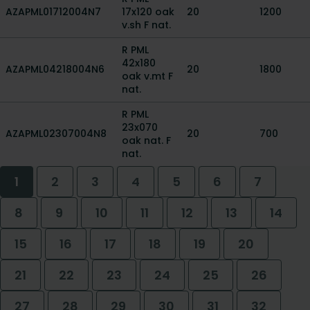
AZAPML01712004N7
17x120 oak
20
1200
v.sh F nat.
R PML
42x180
AZAPML04218004N6
20
1800
oak v.mt F
nat.
R PML
23x070
AZAPML02307004N8
20
700
oak nat. F
nat.
1
2
3
4
5
6
7
8
9
10
11
12
13
14
15
16
17
18
19
20
21
22
23
24
25
26
27
28
29
30
31
32