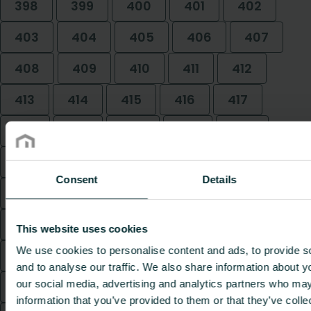
398
399
400
401
402
403
404
405
406
407
408
409
410
411
412
413
414
415
416
417
418
419
420
421
422
423
424
425
426
427
Consent
Details
428
429
430
431
432
433
434
435
436
437
This website uses cookies
We use cookies to personalise content and ads, to provide s
438
439
440
441
442
and to analyse our traffic. We also share information about yo
our social media, advertising and analytics partners who may
443
444
445
446
447
information that you’ve provided to them or that they’ve coll