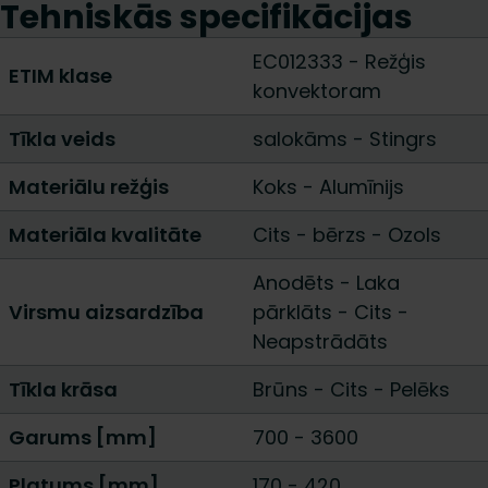
Tehniskās specifikācijas
EC012333 - Režģis
ETIM klase
konvektoram
Tīkla veids
salokāms
-
Stingrs
Materiālu režģis
Koks
-
Alumīnijs
Materiāla kvalitāte
Cits
-
bērzs
-
Ozols
Anodēts
-
Laka
Virsmu aizsardzība
pārklāts
-
Cits
-
Neapstrādāts
Tīkla krāsa
Brūns
-
Cits
-
Pelēks
Garums [mm]
700
-
3600
Platums [mm]
170
-
420