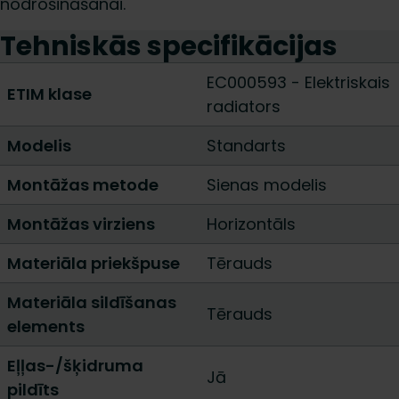
nodrošināšanai.
Tehniskās specifikācijas
EC000593 - Elektriskais
ETIM klase
radiators
Modelis
Standarts
Montāžas metode
Sienas modelis
Montāžas virziens
Horizontāls
Materiāla priekšpuse
Tērauds
Materiāla sildīšanas
Tērauds
elements
Eļļas-/šķidruma
Jā
pildīts