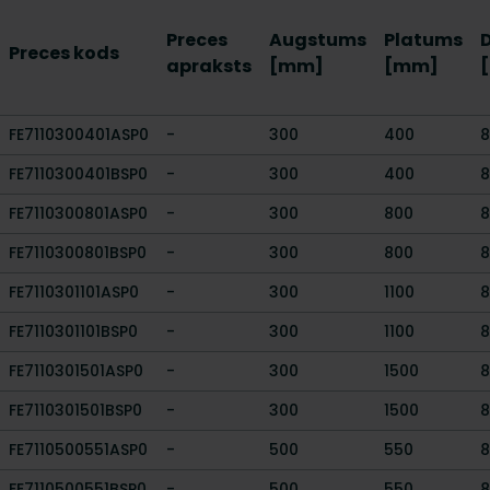
Preces
Augstums
Platums
Preces kods
apraksts
[mm]
[mm]
FE7110300401ASP0
-
300
400
8
FE7110300401BSP0
-
300
400
8
FE7110300801ASP0
-
300
800
8
FE7110300801BSP0
-
300
800
8
FE7110301101ASP0
-
300
1100
8
FE7110301101BSP0
-
300
1100
8
FE7110301501ASP0
-
300
1500
8
FE7110301501BSP0
-
300
1500
8
FE7110500551ASP0
-
500
550
8
FE7110500551BSP0
-
500
550
8