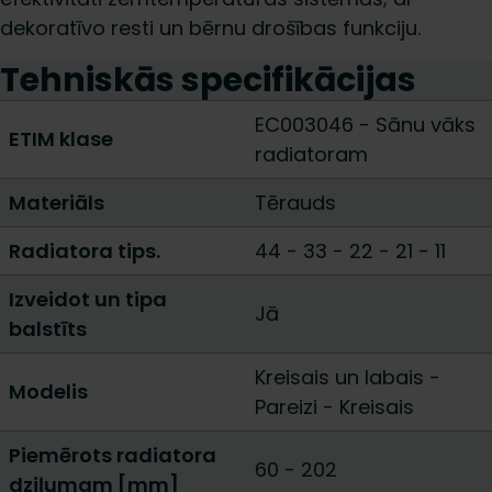
dekoratīvo resti un bērnu drošības funkciju.
Tehniskās specifikācijas
EC003046 - Sānu vāks
ETIM klase
radiatoram
Materiāls
Tērauds
Radiatora tips.
44
-
33
-
22
-
21
-
11
Izveidot un tipa
Jā
balstīts
Kreisais un labais
-
Modelis
Pareizi
-
Kreisais
Piemērots radiatora
60
-
202
dziļumam [mm]