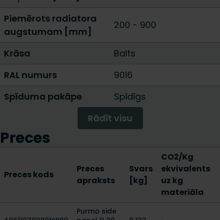
Piemērots radiatora
200
-
900
augstumam [mm]
Krāsa
Balts
RAL numurs
9016
Spīduma pakāpe
Spīdīgs
Rādīt visu
Preces
CO2/Kg
Preces
Svars
ekvivalents
Preces kods
apraksts
[kg]
uz kg
materiāla
Purmo side