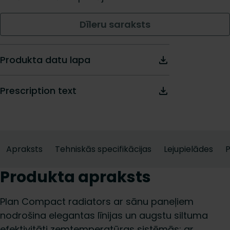
Dīleru saraksts
Produkta datu lapa
Prescription text
Apraksts
Tehniskās specifikācijas
Lejupielādes
Produkta apraksts
Plan Compact radiators ar sānu paneļiem
nodrošina elegantas līnijas un augstu siltuma
efektivitāti zemtemperatūras sistēmās; ar