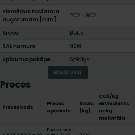
Piemērots radiatora
200
-
900
augstumam [mm]
Krāsa
Balts
RAL numurs
9016
Spīduma pakāpe
Spīdīgs
Rādīt visu
Preces
CO2/Kg
Preces
Svars
ekvivalents
Preces kods
apraksts
[kg]
uz kg
materiāla
Purmo side