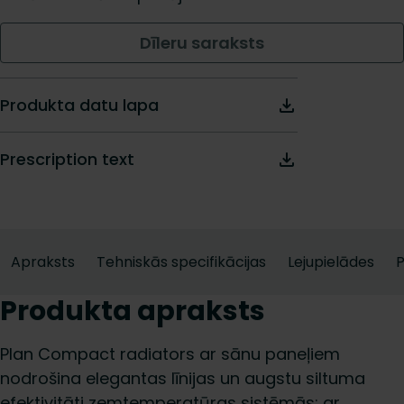
Dīleru saraksts
Produkta datu lapa
Prescription text
Apraksts
Tehniskās specifikācijas
Lejupielādes
Produkta apraksts
Plan Compact radiators ar sānu paneļiem
nodrošina elegantas līnijas un augstu siltuma
efektivitāti zemtemperatūras sistēmās; ar