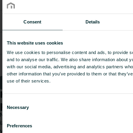
cm righ
Purmo side
A06110500001SP10
panel 11 50
0.2356
-
Consent
Details
cm left
Purmo side
A06110550001SP00
panel 11 55
0.2629
-
This website uses cookies
cm righ
We use cookies to personalise content and ads, to provide s
Purmo side
and to analyse our traffic. We also share information about yo
A06110550001SP10
panel 11 55
0.2629
-
with our social media, advertising and analytics partners wh
cm left
other information that you’ve provided to them or that they’v
use of their services.
1
2
3
4
5
Kā mēs varam Jums
Consent
palīdzēt?
Necessary
Selection
Neatkarīgi no tā, vai esat specifikāciju
izstrādātājs, uzstādītājs, arhitekts, plānotājs,
Preferences
vairumtirgotājs vai gala lietotājs, izvēlieties