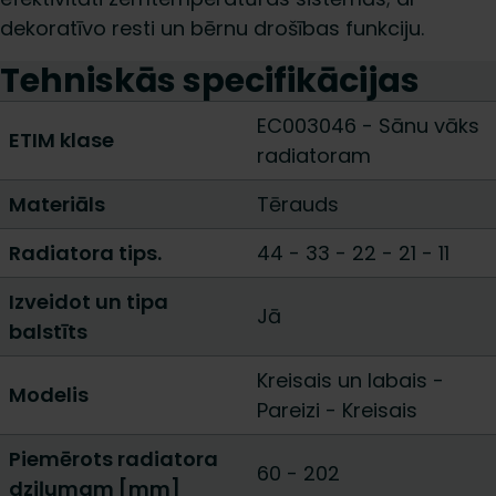
dekoratīvo resti un bērnu drošības funkciju.
Tehniskās specifikācijas
EC003046 - Sānu vāks
ETIM klase
radiatoram
Materiāls
Tērauds
Radiatora tips.
44
-
33
-
22
-
21
-
11
Izveidot un tipa
Jā
balstīts
Kreisais un labais
-
Modelis
Pareizi
-
Kreisais
Piemērots radiatora
60
-
202
dziļumam [mm]