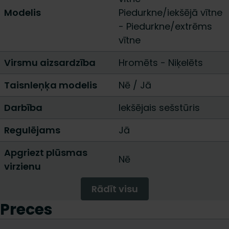
Modelis
Piedurkne/iekšējā vītne
-
Piedurkne/extrēms
vītne
Virsmu aizsardzība
Hromēts
-
Niķelēts
Taisnleņķa modelis
Nē
/
Jā
Darbība
Iekšējais sešstūris
Regulējams
Jā
Apgriezt plūsmas
Nē
virzienu
Rādīt visu
Preces