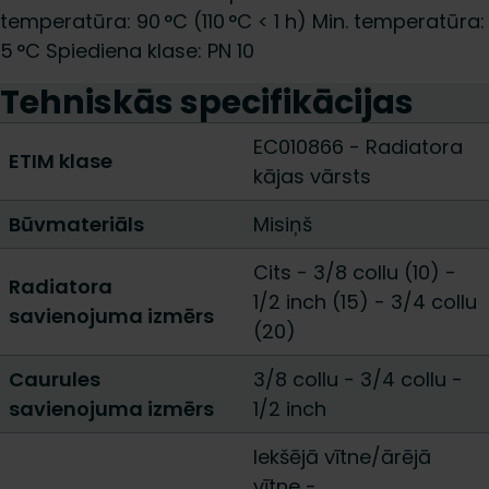
temperatūra: 90 °C (110 °C < 1 h) Min. temperatūra:
5 °C Spiediena klase: PN 10
Tehniskās specifikācijas
EC010866 - Radiatora
ETIM klase
kājas vārsts
Būvmateriāls
Misiņš
Cits
-
3/8 collu (10)
-
Radiatora
1/2 inch (15)
-
3/4 collu
savienojuma izmērs
(20)
Caurules
3/8 collu
-
3/4 collu
-
savienojuma izmērs
1/2 inch
Iekšējā vītne/ārējā
vītne
-