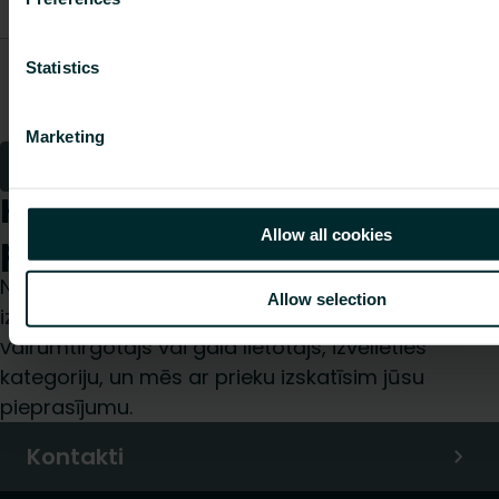
10 gab
RVV 10 ar
Statistics
pieslēguma
FDIF20010ABMAHSE1
-
1.65
uzgali 3/8" AV
10 gab
Marketing
1
2
Kā mēs varam Jums
Allow all cookies
palīdzēt?
Neatkarīgi no tā, vai esat specifikāciju
Allow selection
izstrādātājs, uzstādītājs, arhitekts, plānotājs,
vairumtirgotājs vai gala lietotājs, izvēlieties
kategoriju, un mēs ar prieku izskatīsim jūsu
pieprasījumu.
Kontakti