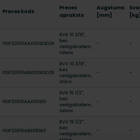
Preces
Augstums
Sva
Preces kods
apraksts
[mm]
[kg
RVR 10 3/8",
bez
FDIF20010AAX00SESDZR
-
-
veidgabaliem,
taisns
RVV 10 3/8",
bez
FDIF20010ABX00SESDZR
-
-
veidgabaliem,
stūra
RVR 15 1/2",
bez
FDIF20015AAX00SE0
-
-
veidgabaliem,
taisns
RVV 15 1/2",
bez
FDIF20015ABX00SE0
-
-
veidgabaliem,
stūra