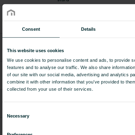
RVR 20 3/4",
bez
FDIF20020AAX00SE0
-
-
veidgabaliem,
taisns
Consent
Details
RVV 20 3/4",
bez
FDIF20020ABX00SE0
-
-
veidgabaliem,
This website uses cookies
stūra
We use cookies to personalise content and ads, to provide s
RVR 15 ar
features and to analyse our traffic. We also share informatio
pieslēguma
of our site with our social media, advertising and analytics 
FDIF20015AAMABSE0
-
0.27
uzgali 1/2" AV
combine it with other information that you’ve provided to them
1 gab
collected from your use of their services.
RVV 15 ar
pieslēguma
FDIF20015ABMABSE0
-
0.24
uzgali 1/2" AV
Consent
1 gab
Necessary
Selection
RVR 10 ar
pieslēguma
FDIF20010AAMAHSE1
-
1.77
uzgali 3/8" AV
Preferences