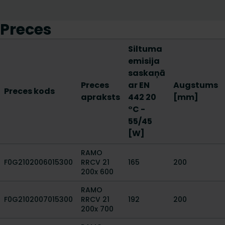
Preces
Siltuma
emisija
saskaņā
Preces
ar EN
Augstums
Preces kods
apraksts
442 20
[mm]
°C -
55/45
[W]
RAMO
F0G2102006015300
RRCV 21
165
200
200x 600
RAMO
F0G2102007015300
RRCV 21
192
200
200x 700