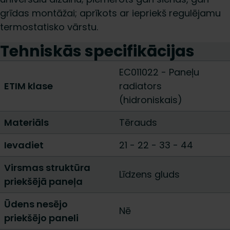
grīdas montāžai; aprīkots ar iepriekš regulējamu
termostatisko vārstu.
Tehniskās specifikācijas
EC011022 - Paneļu
ETIM klase
radiators
(hidroniskais)
Materiāls
Tērauds
Ievadiet
21
-
22
-
33
-
44
Virsmas struktūra
Līdzens gluds
priekšējā paneļa
Ūdens nesējo
Nē
priekšējo paneli