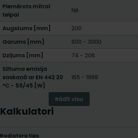
Piemērots mitrai
Nē
telpai
Augstums [mm]
200
Garums [mm]
600
-
3000
Dziļums [mm]
74
-
206
Siltuma emisija
saskaņā ar EN 442 20
165
-
1999
°C - 55/45 [W]
Rādīt visu
Kalkulatori