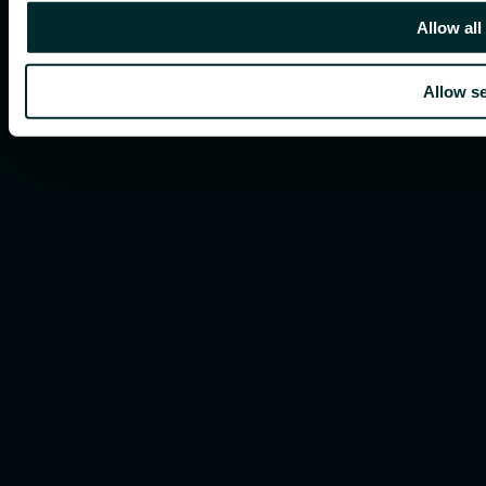
Allow all
Allow se