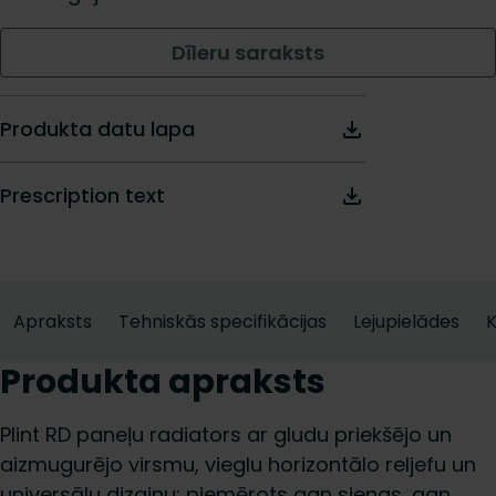
Dīleru saraksts
Produkta datu lapa
Prescription text
Apraksts
Tehniskās specifikācijas
Lejupielādes
K
Produkta apraksts
Plint RD paneļu radiators ar gludu priekšējo un
aizmugurējo virsmu, vieglu horizontālo reljefu un
universālu dizainu; piemērots gan sienas, gan