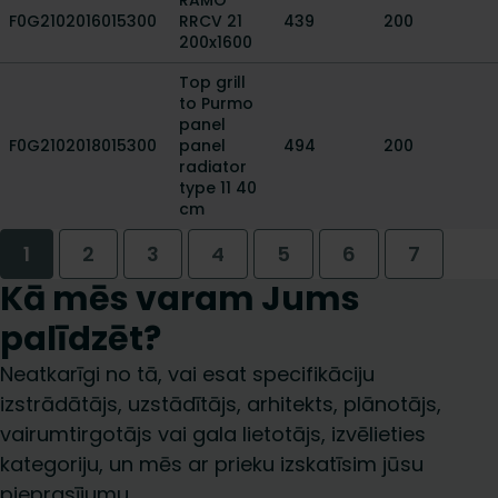
RAMO
F0G2102016015300
RRCV 21
439
200
200x1600
Top grill
to Purmo
panel
F0G2102018015300
panel
494
200
radiator
type 11 40
cm
1
2
3
4
5
6
7
Kā mēs varam Jums
palīdzēt?
Neatkarīgi no tā, vai esat specifikāciju
izstrādātājs, uzstādītājs, arhitekts, plānotājs,
vairumtirgotājs vai gala lietotājs, izvēlieties
kategoriju, un mēs ar prieku izskatīsim jūsu
pieprasījumu.